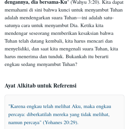
dengannya, dia bersama-Ku
" (Wahyu 3:20). Kita dapat
sungguh-sungguh menyadari bahwa Tuhan Yesus
memahami di sini bahwa kunci untuk menyambut Tuhan
telah bangkit dan ia mengakui dan percaya bahwa
adalah mendengarkan suara Tuhan—ini adalah satu-
Tuhan Yesus adalah Kristus yang sejati, bahwa Ia
satunya cara untuk menyambut Dia. Ketika kita
adalah Tuhan yang berinkarnasi. Meskipun pada
mendengar seseorang memberikan kesaksian bahwa
saat ini Tomas tidak lagi ragu, ia telah selamanya
Tuhan telah datang kembali, kita harus mencari dan
kehilangan kesempatan untuk bertemu dengan
menyelidiki, dan saat kita mengenali suara Tuhan, kita
Kristus. Ia telah selamanya kehilangan kesempatan
harus menerima dan tunduk. Bukankah itu berarti
untuk bersama dengan-Nya, untuk mengikuti-Nya,
engkau sedang menyambut Tuhan?
untuk mengenal-Nya. Ia telah selamanya kehilangan
kesempatan untuk disempurnakan Kristus.
Ayat Alkitab untuk Referensi
Penampakan diri Tuhan Yesus dan firman-Nya
memberikan sebuah kesimpulan, dan sebuah
"Karena engkau telah melihat Aku, maka engkau
putusan atas iman orang-orang yang dipenuhi
percaya: diberkatilah mereka yang tidak melihat,
keraguan. Ia menggunakan firman dan tindakan-Nya
namun percaya" (Yohanes 20:29).
yang nyata untuk memberitahu mereka yang ragu-