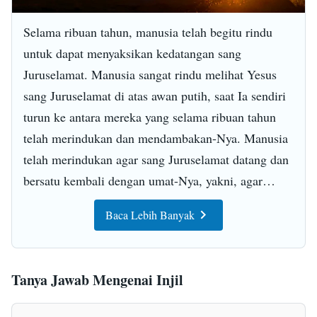
yang di surga dibangun atas ilusi, dan keraguan
mereka akan Kristus sebenarnya adalah sikap
Selama ribuan tahun, manusia telah begitu rindu
mereka yang sebenarnya terhadap Tuhan, meskipun
untuk dapat menyaksikan kedatangan sang
mereka menyentuh bekas paku pada tubuh Kristus,
Juruselamat. Manusia sangat rindu melihat Yesus
iman mereka tetap tidak berguna dan kesudahan
sang Juruselamat di atas awan putih, saat Ia sendiri
mereka dapat diumpamakan seperti memukul angin
turun ke antara mereka yang selama ribuan tahun
—segalanya sia-sia.
telah merindukan dan mendambakan-Nya. Manusia
telah merindukan agar sang Juruselamat datang dan
bersatu kembali dengan umat-Nya, yakni, agar
Yesus sang Juruselamat datang kembali kepada
Baca Lebih Banyak
orang-orang yang telah dipisahkan dari-Nya selama
ribuan tahun. Manusia berharap Ia akan melakukan
lagi pekerjaan penebusan yang dahulu dilakukan-
Tanya Jawab Mengenai Injil
Nya di antara orang Yahudi, akan berbelas kasihan
dan mengasihi manusia, akan mengampuni dosa