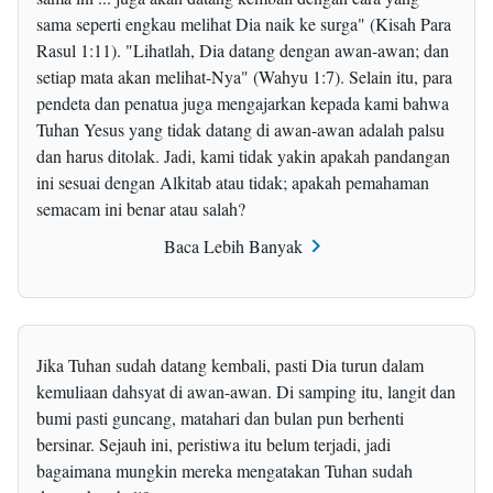
disalibkan telah paham akan orang-orang seperti
sama seperti engkau melihat Dia naik ke surga" (Kisah Para
Tomas. Jadi apa yang dapat kita lihat dari sini? Ia
Rasul 1:11). "Lihatlah, Dia datang dengan awan-awan; dan
tetaplah Tuhan Yesus yang sama setelah
setiap mata akan melihat-Nya" (Wahyu 1:7). Selain itu, para
kebangkitan-Nya. Esensi-Nya tidak berubah.
pendeta dan penatua juga mengajarkan kepada kami bahwa
Tuhan Yesus yang tidak datang di awan-awan adalah palsu
Keragu-raguan Tomas bukan hal yang baru muncul,
dan harus ditolak. Jadi, kami tidak yakin apakah pandangan
tetapi memang sudah menjadi sifatnya dari sejak Ia
ini sesuai dengan Alkitab atau tidak; apakah pemahaman
mengikuti Tuhan Yesus, tetapi Ia adalah Tuhan
semacam ini benar atau salah?
Yesus yang telah bangkit dari kematian dan telah
Baca Lebih Banyak
kembali dari dunia spiritual ke dalam rupa-Nya yang
semula, dengan watak-Nya yang semula, dan
dengan pemahaman-Nya akan umat manusia dari
Jika Tuhan sudah datang kembali, pasti Dia turun dalam
ketika Ia masih berada dalam daging, sehingga Ia
kemuliaan dahsyat di awan-awan. Di samping itu, langit dan
mencari Tomas terlebih dahulu, demi membiarkan
bumi pasti guncang, matahari dan bulan pun berhenti
Tomas menyentuh lambung-Nya, tidak hanya
bersinar. Sejauh ini, peristiwa itu belum terjadi, jadi
membiarkannya melihat tubuh spiritual-Nya setelah
bagaimana mungkin mereka mengatakan Tuhan sudah