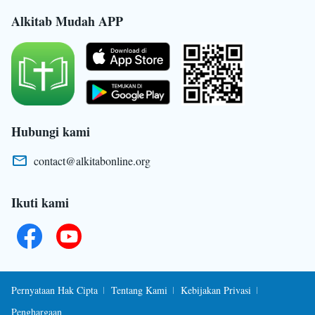
kedatangan kembali sang Penebus, dan meskipun
Alkitab Mudah APP
Surga tergerak oleh doa-doa manusia, Yesus sang
Juruselamat tidak menampakkan diri kepada mereka
yang percaya kepada-Nya tetapi yang tidak
mengenal-Nya.
Hubungi kami
contact@alkitabonline.org
Ikuti kami
Pernyataan Hak Cipta
Tentang Kami
Kebijakan Privasi
Penghargaan