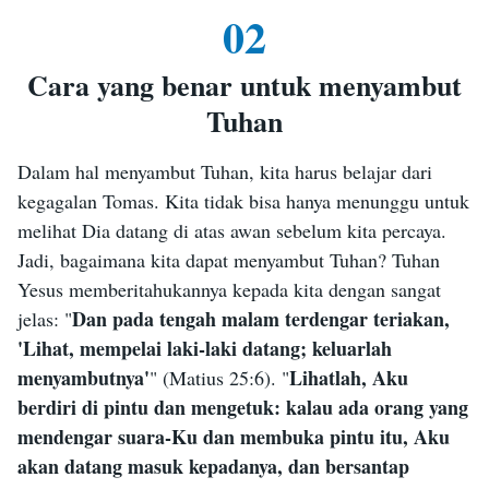
benar-benar adalah Tuhan yang berinkarnasi, Ia
02
membiarkan Tomas mengulurkan tangannya dan
menyentuh lambung-Nya. Apakah ada perbedaan
Cara yang benar untuk menyambut
mengenai keraguan Tomas sebelum dan sesudah
Tuhan
kebangkitan Tuhan Yesus? Tomas selalu merasa
Dalam hal menyambut Tuhan, kita harus belajar dari
ragu, dan selain dari tubuh spiritual Tuhan Yesus
kegagalan Tomas. Kita tidak bisa hanya menunggu untuk
yang secara pribadi menampakkan diri di
melihat Dia datang di atas awan sebelum kita percaya.
hadapannya dan membiarkan Tomas menyentuh
Jadi, bagaimana kita dapat menyambut Tuhan? Tuhan
bekas paku pada tubuh-Nya, tidak ada seorang pun
Yesus memberitahukannya kepada kita dengan sangat
yang dapat menghapuskan keraguannya, dan tidak
Dan pada tengah malam terdengar teriakan,
jelas: "
ada seorang pun yang dapat membuatnya
'Lihat, mempelai laki-laki datang; keluarlah
melepaskan rasa ragu tersebut. Jadi, dari sejak
menyambutnya'
Lihatlah, Aku
" (Matius 25:6). "
Tuhan Yesus membiarkannya menyentuh lambung-
berdiri di pintu dan mengetuk: kalau ada orang yang
Nya dan membuatnya benar-benar merasakan adanya
mendengar suara-Ku dan membuka pintu itu, Aku
akan datang masuk kepadanya, dan bersantap
bekas paku, keraguan Tomas hilang, dan ia pun