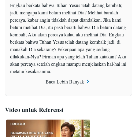
manusia, menanggung dosa manusia, dan bahkan
Engkau berkata bahwa Tuhan Yesus telah datang kembali;
jadi, mengapa kami belum melihat Dia? Melihat barulah
menanggung segala pelanggaran manusia serta
percaya, kabar angin tidaklah dapat diandalkan. Jika kami
membebaskan manusia dari dosa. Mereka
belum melihat Dia, itu pasti berarti bahwa Dia belum datang
merindukan Yesus sang Juruselamat tetap sama
kembali; Aku akan percaya kalau aku melihat Dia. Engkau
seperti sebelumnya—Juruselamat yang dicintai,
berkata bahwa Tuhan Yesus telah datang kembali; jadi, di
manakah Dia sekarang? Pekerjaan apa yang sedang
manis, dan dipuja, yang tak pernah murka terhadap
dilakukan-Nya? Firman apa yang telah Tuhan katakan? Aku
manusia, dan tak pernah mencela manusia.
akan percaya setelah engkau mampu menjelaskan hal-hal ini
Juruselamat ini mengampuni dan menanggung
melalui kesaksianmu.
semua dosa manusia, dan bahkan mati di atas kayu
Baca Lebih Banyak
salib bagi manusia sekali lagi. Semenjak Yesus
pergi, murid-murid yang mengikuti-Nya, dan semua
orang kudus yang diselamatkan berkat nama-Nya,
Video untuk Referensi
terus merindukan-Nya dan menantikan-Nya dengan
penuh harap. Semua orang yang diselamatkan oleh
kasih karunia Yesus Kristus selama Zaman Kasih