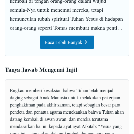
kembali di tengah orang-orang dalam wujud
semula-Nya untuk menemui mereka, tetapi
kemunculan tubuh spiritual Tuhan Yesus di hadapan
orang-orang seperti Tomas membuat makna penting
dari pekerjaan-Nya menjadi lebih nyata, dan lebih
Baca Lebih Banyak
merasuk ke dalam hati orang-orang. Ketika Ia
menghampiri Tomas, Ia membiarkan Tomas yang
ragu-ragu menyentuh tangan-Nya, dan berkata
Tanya Jawab Mengenai Injil
kepadanya: "Ulurkanlah tanganmu dan cucukkan ke
lambung-Ku: dan jangan engkau tidak percaya lagi,
tetapi percayalah." Perkataan ini, tindakan-tindakan
Engkau memberi kesaksian bahwa Tuhan telah menjadi
daging sebagai Anak Manusia untuk melakukan pekerjaan
ini bukanlah hal-hal yang ingin dikatakan dan
penghakiman pada akhir zaman, tetapi sebagian besar para
dilakukan Tuhan Yesus setelah Ia bangkit,
pendeta dan penatua agama menekankan bahwa Tuhan akan
melainkan hal-hal yang ingin Ia lakukan sebelum Ia
datang kembali di awan-awan, dan mereka terutama
disalibkan. Jelas di sini bahwa Tuhan Yesus sebelum
mendasarkan hal ini kepada ayat-ayat Alkitab: "Yesus yang
sama ini ... juga akan datang kembali dengan cara yang