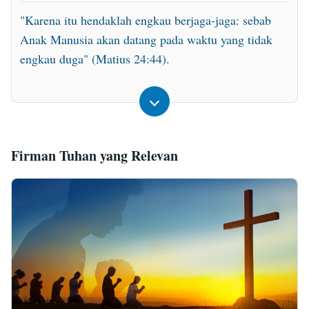
ragu, memberitahu mereka yang hanya percaya
"Karena itu hendaklah engkau berjaga-jaga: sebab
kepada Tuhan yang di surga tetapi tidak percaya
Anak Manusia akan datang pada waktu yang tidak
pada Kristus, yaitu bahwa Tuhan tidak memuji
engkau duga" (Matius 24:44).
kepercayaan mereka, Ia juga tidak memuji cara
mereka mengikuti-Nya yang dipenuhi keraguan.
Hari ketika mereka sepenuhnya percaya kepada
Tuhan dan Kristus adalah satu-satunya hari ketika
Tuhan menyelesaikan pekerjaan-Nya yang besar.
Firman Tuhan yang Relevan
Tentu saja, hari itu juga merupakan hari ketika
keraguan mereka menerima putusan. Sikap mereka
terhadap Kristus menentukan nasib mereka, dan
keraguan mereka yang keras menandakan iman
mereka tidak memberikan mereka hasil apa-apa,
dan kerasnya hati mereka berarti harapan mereka
sia-sia. Karena kepercayaan mereka kepada Tuhan