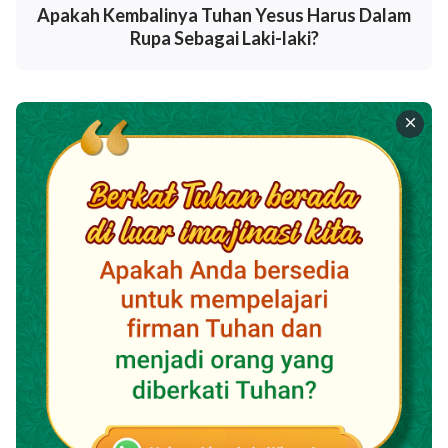
tidak bisa menerima semuanya itu saat ini. Namun,
Apakah Kembalinya Tuhan Yesus Harus Dalam
Rupa Sebagai Laki-laki?
ketika Dia, Roh Kebenaran itu, datang, Dia akan
menuntun engkau sekalian ke dalam seluruh
kebenaran: karena Dia tidak akan berbicara
tentang diri-Nya sendiri; tetapi Dia akan
menyampaikan segala sesuatu yang telah
didengar-Nya: dan Dia akan menunjukkan hal-hal
yang akan datang kepadamu
"
.
(Yohanes 16:12-13)
"
Dan kalau ada orang yang mendengar perkataan-
Ku, dan tidak percaya, Aku tidak menghakiminya:
karena Aku datang bukan untuk menghakimi dunia,
melainkan untuk menyelamatkan dunia. Dia yang
menolak Aku dan tidak menerima firman-Ku, sudah
ada yang menghakiminya: firman yang Aku
nyatakan, itulah yang akan menghakiminya di akhir