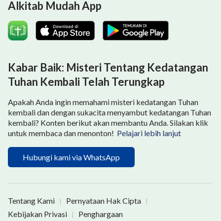
Alkitab Mudah App
kebenaran dan sedang melakukan pekerjaan
penghakiman dan hajaran untuk menyucikan dan
menyelamatkan umat manusia dengan kebenaran.
Jika kita ingin disucikan dari dosa-dosa dan masuk ke
Kabar Baik: Misteri Tentang Kedatangan
dalam kerajaan Tuhan, kita harus menerima pekerjaan
Tuhan Kembali Telah Terungkap
penghakiman Tuhan Yang Mahakuasa di akhir zaman.
Mari kita lihat apa yang dikatakan firman Tuhan Yang
Apakah Anda ingin memahami misteri kedatangan Tuhan
Mahakuasa.
kembali dan dengan sukacita menyambut kedatangan Tuhan
kembali? Konten berikut akan membantu Anda. Silakan klik
Tuhan Yang Mahakuasa berfirman, "
Meskipun Yesus
untuk membaca dan menonton!
Pelajari lebih lanjut
melakukan banyak pekerjaan di antara manusia, Dia
Hubungi kami via WhatsApp
hanya menyelesaikan penebusan seluruh umat
manusia dan menjadi korban penghapus dosa
manusia; Dia tidak membebaskan manusia dari
Tentang Kami
Pernyataan Hak Cipta
|
|
wataknya yang rusak. Menyelamatkan manusia
Kebijakan Privasi
Penghargaan
|
sepenuhnya dari pengaruh Iblis tidak hanya