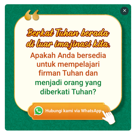
Tuhan mendengar. Ketika Tuhan mendengar, Dia
melihat kesulitanmu, dan Dia akan mencerahkan,
membimbing, dan membantumu.
Memandang Tuhan dan Mengandalkan Dia Adalah
Hikmat Terbesar
1 Terlepas dari seberapa banyak kebenaran yang
dipahami orang, seberapa banyak tugas yang telah
dilaksanakan orang, seberapa banyak yang telah
dialami orang saat melaksanakan tugas-tugas
tersebut, seberapa besar atau kecil tingkat
pertumbuhan orang, atau jenis lingkungan semacam
dia berada, sikap yang harus orang miliki adalah bahwa
dia harus memandang kepada Tuhan dan
mengandalkan Dia dalam segala sesuatu yang dia