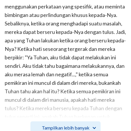
menggunakan perkataan yang spesifik, atau meminta
bimbingan atau perlindungan khusus kepada-Nya.
Sebaliknya, ketika orang menghadapi suatu masalah,
mereka dapat berseru kepada-Nya dengan tulus. Jadi,
apa yang Tuhan lakukan ketika orang berseru kepada-
Nya? Ketika hati seseorang tergerak dan mereka
berpikir: "Ya Tuhan, aku tidak dapat melakukan ini
sendiri. Aku tidak tahu bagaimana melakukannya, dan
aku merasa lemah dan negatif...," ketika semua
pemikiran ini muncul di dalam diri mereka, bukankah
Tuhan tahu akan hal itu? Ketika semua pemikiran ini
muncul di dalam diri manusia, apakah hati mereka
tulus? Ketika mereka berseru kepada Tuhan dengan
tulus seperti ini, apakah Tuhan berkenan untuk
membantu mereka? Meskipun kenyataannya mereka
Tampilkan lebih banyak