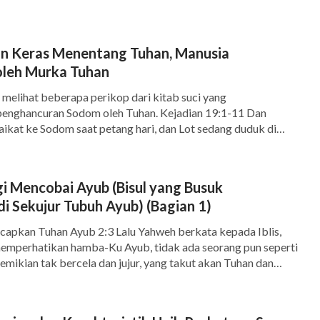
i jauh ke dalam tanah. Dengan batang-
in dan hujan, dan merentangkan anggota-
n Keras Menentang Tuhan, Manusia
oleh Murka Tuhan
i bawah kakinya. Pohon melakukannya karena
 melihat beberapa perikop dari kitab suci yang
u sama lain dan saling mengandalkan, dan
nghancuran Sodom oleh Tuhan. Kejadian 19:1-11 Dan
aikat ke Sodom saat petang hari, dan Lot sedang duduk di
om: dan ketika Lot melihat mereka, ia bangkit untuk
; lalu bersujud sampai mukanya menyentuh tanah, dan
u ceritakan ini adalah tentang benih, tanah,
 tuan-tuan, mampirlah […]
agi Mencobai Ayub (Bisul yang Busuk
Kisahnya hanya terdiri dari beberapa bagian.
i Sekujur Tubuh Ayub) (Bagian 1)
 kisah ini? Ketika Aku berbicara dengan cara
ucapkan Tuhan Ayub 2:3 Lalu Yahweh berkata kepada Iblis,
Kukatakan? (Kami mengerti.) Silakan berbicara
emperhatikan hamba-Ku Ayub, tidak ada seorang pun seperti
demikian tak bercela dan jujur, yang takut akan Tuhan dan
a rasakan setelah mendengar kisah ini? Aku
n? Dia tetap memegang teguh kesalehannya, sekalipun engkau
emua karakter dalam kisah ini dapat dilihat
ku untuk melawannya, menghancurkannya tanpa alasan.” Ayub