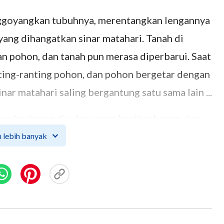
nggoyangkan tubuhnya, merentangkan lengannya
ang dihangatkan sinar matahari. Tanah di
 pohon, dan tanah pun merasa diperbarui. Saat
anting-ranting pohon, dan pohon bergetar dengan
ar matahari saling bergantung satu sama lain ...
n berjemur di udara yang bertiup harum dan
aru mereka, membersihkan darah dalam tubuh
 lebih banyak
atau kaku. Manusia dan pohon saling
ap di ranting-ranting pohon. Mungkin mereka
, atau untuk berkembang biak dan