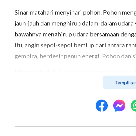
Sinar matahari menyinari pohon. Pohon me
jauh-jauh dan menghirup dalam-dalam udara y
bawahnya menghirup udara bersamaan dengan
itu, angin sepoi-sepoi bertiup dari antara r
gembira, berdesir penuh energi. Pohon dan sin
Manusia duduk di bawah rindangnya pohon da
segar. Udara membersihkan hati dan paru-p
Tampilkan
mereka, dan tubuh mereka tidak lagi tegang 
bergantung satu sama lain ...
Sekawanan burung kecil yang berkicau hingg
hinggap di sana untuk menghindari pemangsa