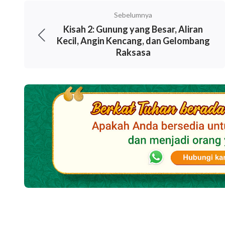
membesarkan anak-anak mereka, atau mereka
Sebelumnya
dan pohon saling bergantung satu sama lain ..
Kisah 2: Gunung yang Besar, Aliran
Kecil, Angin Kencang, dan Gelombang
Raksasa