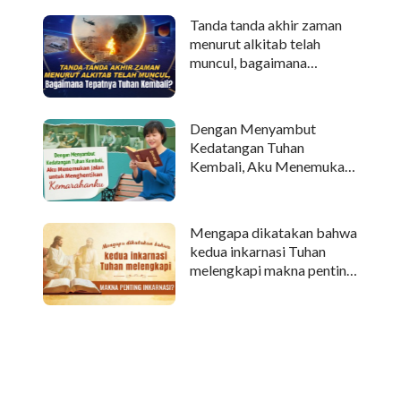
Tanda tanda akhir zaman
menurut alkitab telah
muncul, bagaimana
tepatnya Tuhan kembali?
Dengan Menyambut
Kedatangan Tuhan
Kembali, Aku Menemukan
Jalan untuk Menghentikan
Kemarahanku
Mengapa dikatakan bahwa
kedua inkarnasi Tuhan
melengkapi makna penting
inkarnasi?