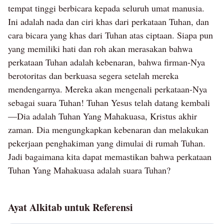
pekerjaan-Nya yakni memulai sebuah zaman dan
tempat tinggi berbicara kepada seluruh umat manusia.
mengakhiri sebuah zaman. Penampakan seperti ini
Ini adalah nada dan ciri khas dari perkataan Tuhan, dan
bukanlah semacam ritual. Bukan juga suatu tanda,
cara bicara yang khas dari Tuhan atas ciptaan. Siapa pun
yang memiliki hati dan roh akan merasakan bahwa
gambaran, mukjizat, atau sejenis penglihatan yang
perkataan Tuhan adalah kebenaran, bahwa firman-Nya
hebat, apalagi semacam proses keagamaan.
berotoritas dan berkuasa segera setelah mereka
Penampakan ini merupakan fakta nyata dan aktual
mendengarnya. Mereka akan mengenali perkataan-Nya
yang dapat disentuh dan dilihat siapa pun.
sebagai suara Tuhan! Tuhan Yesus telah datang kembali
Penampakan seperti ini bukan sekadar demi
—Dia adalah Tuhan Yang Mahakuasa, Kristus akhir
menjalani rutinitas, atau demi pekerjaan jangka
zaman. Dia mengungkapkan kebenaran dan melakukan
pendek; tetapi demi suatu tahap pekerjaan dalam
pekerjaan penghakiman yang dimulai di rumah Tuhan.
rencana pengelolaan-Nya. Penampakan Tuhan selalu
Jadi bagaimana kita dapat memastikan bahwa perkataan
bermakna, dan senantiasa memiliki keterkaitan
Tuhan Yang Mahakuasa adalah suara Tuhan?
dengan rencana pengelolaan-Nya. Yang dimaksud
dengan "penampakan" di sini sama sekali berbeda
Ayat Alkitab untuk Referensi
dari jenis "penampakan" ketika Tuhan membimbing,