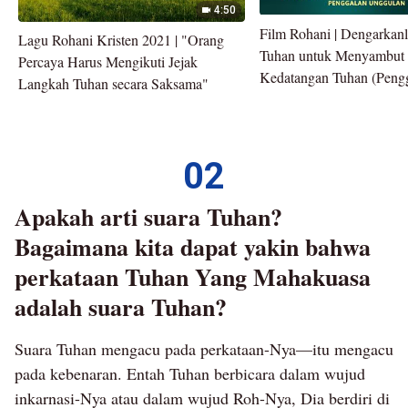
lebih dari sekali—tetapi apa hasilnya? Di manakah
4:50
Tuhan menampakkan diri? Di manakah jejak kaki
Film Rohani | Dengarkan
Lagu Rohani Kristen 2021 | "Orang
Tuhan untuk Menyambut
Tuhan? Sudahkah engkau semua mendapatkan
Percaya Harus Mengikuti Jejak
Kedatangan Tuhan (Peng
Langkah Tuhan secara Saksama"
jawabannya? Banyak orang akan menjawab seperti
Unggulan)
ini: "Tuhan menampakkan diri di antara semua
orang yang mengikuti-Nya dan jejak kaki-Nya ada
02
di tengah-tengah kita; sesederhana itu!" Siapa pun
bisa saja mengetengahkan jawaban standar, tetapi
Apakah arti suara Tuhan?
apakah engkau semua memahami apa yang
Bagaimana kita dapat yakin bahwa
dimaksud dengan penampakan Tuhan atau jejak
perkataan Tuhan Yang Mahakuasa
kaki-Nya? Penampakan Tuhan berarti kedatangan-
adalah suara Tuhan?
Nya ke bumi untuk melakukan pekerjaan-Nya
secara pribadi. Dengan identitas dan watak-Nya
Suara Tuhan mengacu pada perkataan-Nya—itu mengacu
sendiri, dan dengan cara-Nya yang khas, Dia turun
pada kebenaran. Entah Tuhan berbicara dalam wujud
ke antara umat manusia untuk melaksanakan
inkarnasi-Nya atau dalam wujud Roh-Nya, Dia berdiri di