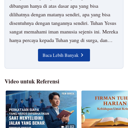
Sebelum Tuhan Yesus disalibkan, Tomas selalu
meragukan bahwa Dia adalah Kristus, dan dia tidak
mampu untuk percaya. Imannya kepada Tuhan
dibangun hanya di atas dasar apa yang bisa
dilihatnya dengan matanya sendiri, apa yang bisa
disentuhnya dengan tangannya sendiri. Tuhan Yesus
sangat memahami iman manusia sejenis ini. Mereka
hanya percaya kepada Tuhan yang di surga, dan
tidak percaya sama sekali kepada Dia yang diutus
Baca Lebih Banyak
oleh Tuhan, atau Kristus di dalam daging, dan
mereka juga tidak mau menerima-Nya. Demi
membuat Tomas mengakui dan percaya akan