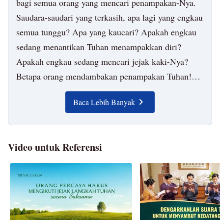
bagi semua orang yang mencari penampakan-Nya.
Saudara-saudari yang terkasih, apa lagi yang engkau
semua tunggu? Apa yang kaucari? Apakah engkau
sedang menantikan Tuhan menampakkan diri?
Apakah engkau sedang mencari jejak kaki-Nya?
Betapa orang mendambakan penampakan Tuhan!
Dan betapa sulitnya menemukan jejak kaki Tuhan!
Baca Lebih Banyak
Di zaman seperti ini, di dunia seperti ini, apa yang
harus kita lakukan untuk bisa menyaksikan hari
ketika Tuhan menampakkan diri? Apa yang harus
Video untuk Referensi
kita lakukan untuk mengimbangi laju langkah kaki
Tuhan? Pertanyaan-pertanyaan semacam ini dihadapi
oleh semua orang yang menantikan Tuhan
menampakkan diri. Engkau semua sudah
mempertimbangkan pertanyaan-pertanyaan tersebut