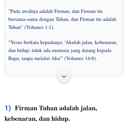
memimpin, dan mencerahkan manusia. Tuhan
"Pada awalnya adalah Firman, dan Firman itu
melakukan tahap pekerjaan-Nya yang hebat setiap
bersama-sama dengan Tuhan, dan Firman itu adalah
kali Dia menyatakan diri-Nya. Pekerjaan ini berbeda
Tuhan" (Yohanes 1:1).
dari pekerjaan pada zaman lainnya. Pekerjaan ini
tidak terbayangkan oleh manusia, dan belum pernah
"Yesus berkata kepadanya: 'Akulah jalan, kebenaran,
dialami manusia. Ini adalah pekerjaan yang
dan hidup: tidak ada manusia yang datang kepada
memulai zaman yang baru dan mengakhiri zaman
Bapa, tanpa melalui Aku'" (Yohanes 14:6).
yang lama, dan merupakan bentuk pekerjaan yang
baru dan lebih baik bagi keselamatan umat manusia;
selain itu, inilah pekerjaan yang membawa umat
manusia ke dalam zaman yang baru. Inilah yang
dimaksud dengan penampakan Tuhan.
Firman Tuhan adalah jalan,
1)
kebenaran, dan hidup.