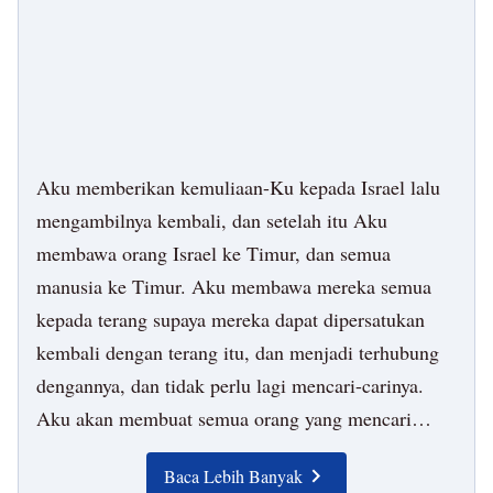
diterapkan oleh manusia ciptaan, kaya akan
kebenaran yang melaluinya manusia membebaskan
dirinya dari kerusakan dan terhindar dari jerat Iblis,
kaya akan pengajaran, nasihat, dorongan, dan
penghiburan tanpa henti yang diberikan Sang
Aku memberikan kemuliaan-Ku kepada Israel lalu
Pencipta kepada manusia ciptaan. Firman adalah
mengambilnya kembali, dan setelah itu Aku
menara yang membimbing dan mencerahkan
membawa orang Israel ke Timur, dan semua
manusia untuk memahami segala hal yang positif,
manusia ke Timur. Aku membawa mereka semua
jaminan yang memastikan bahwa manusia akan
kepada terang supaya mereka dapat dipersatukan
hidup dalam dan memiliki segala hal yang benar
kembali dengan terang itu, dan menjadi terhubung
dan baik, tolak ukur yang digunakan untuk
dengannya, dan tidak perlu lagi mencari-carinya.
mengukur semua orang, peristiwa, dan hal-hal, dan
Aku akan membuat semua orang yang mencari
juga penanda navigasi yang memimpin manusia
melihat terang lagi dan melihat kemuliaan yang
Di seluruh alam semesta, Aku sedang melakukan
kepada keselamatan dan jalan terang.
Baca Lebih Banyak
dahulu Kumiliki di Israel; Aku akan membuat
pekerjaan-Ku, dan di Timur, guruh menggelegar