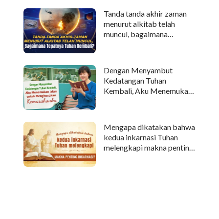
Tanda tanda akhir zaman
menurut alkitab telah
muncul, bagaimana
tepatnya Tuhan kembali?
Dengan Menyambut
Kedatangan Tuhan
Kembali, Aku Menemukan
Jalan untuk Menghentikan
Kemarahanku
Mengapa dikatakan bahwa
kedua inkarnasi Tuhan
melengkapi makna penting
inkarnasi?