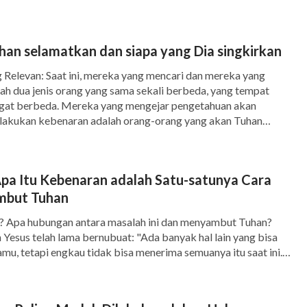
mata sendiri untuk menyambut kedatangan
kan mendengarkan suara Tuhan dan
h itu firman Tuhan, jika kita dapat yakin
han selamatkan dan siapa yang Dia singkirkan
an suara Tuhan, maka secara alami kita dapat
 Relevan: Saat ini, mereka yang mencari dan mereka yang
lah dua jenis orang yang sama sekali berbeda, yang tempat
lah penampakan dan pekerjaan Tuhan. Tuhan
ngat berbeda. Mereka yang mengejar pengetahuan akan
lakukan kebenaran adalah orang-orang yang akan Tuhan
 bisa Kukatakan kepadamu, tetapi engkau tidak
a yang tidak mengenal jalan yang benar adalah setan-setan
 ketika Dia, Roh Kebenaran itu, datang, Dia
a […]
uruh kebenaran: karena Dia tidak akan
pa Itu Kebenaran adalah Satu-satunya Cara
mbut Tuhan
 Dia akan menyampaikan segala sesuatu yang
kan hal-hal yang akan datang kepadamu
"
? Apa hubungan antara masalah ini dan menyambut Tuhan?
Yesus telah lama bernubuat: "Ada banyak hal lain yang bisa
anyak tempat menyebutkan "
Barang siapa
u, tetapi engkau tidak bisa menerima semuanya itu saat ini.
, Roh Kebenaran itu, datang, Dia akan menuntun engkau
kan apa yang diucapkan Roh kepada gereja-
seluruh kebenaran: karena Dia tidak akan berbicara […]
n kepada kita bahwa Dia akan berfirman diakhir