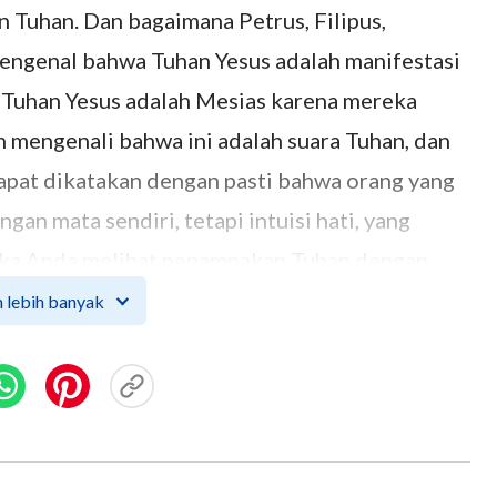
 Tuhan. Dan bagaimana Petrus, Filipus,
mengenal bahwa Tuhan Yesus adalah manifestasi
Tuhan Yesus adalah Mesias karena mereka
 mengenali bahwa ini adalah suara Tuhan, dan
dapat dikatakan dengan pasti bahwa orang yang
n mata sendiri, tetapi intuisi hati, yang
Jika Anda melihat penampakan Tuhan dengan
genalnya, maka Anda juga belum melihat
 lebih banyak
 Yesus datang untuk berbicara dan bekerja,
tapi mereka tidak mengakui bahwa Tuhan Yesus
 juga mengutuk Tuhan Yesus, dan akhirnya
memakukan Tuhan Yesus di kayu salib, mereka