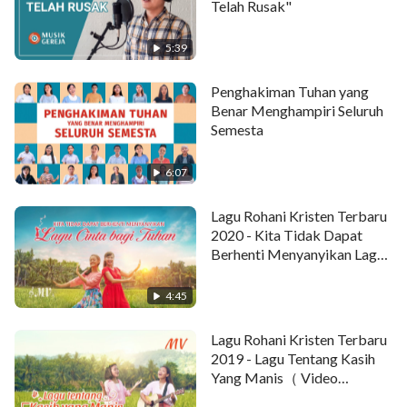
Telah Rusak"
dan kau 'kan s'penuhnya diyakinkan.
5:39
Bukankah ini otoritas firman?
Penghakiman Tuhan yang
Ini hasil yang dicapai
Benar Menghampiri Seluruh
Semesta
karya firman di masa kini.
6:07
Ya, ini yang dapat dicapai
firman Tuhan
.
Lagu Rohani Kristen Terbaru
Otoritas dan kuasa Tuhan
2020 - Kita Tidak Dapat
Berhenti Menyanyikan Lagu
tak hanya membuat tanda
Cinta Bagi Tuhan
4:45
dan menyembuhkan yang sakit,
Lagu Rohani Kristen Terbaru
atau mengusir setan.
2019 - Lagu Tentang Kasih
Yang Manis（ Video
Tapi penghakiman firman Tuhan
Musik）