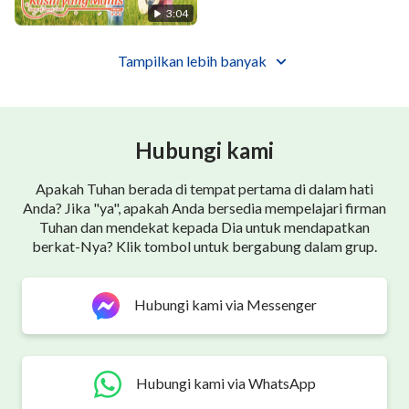
3:04
lebih dapat menunjukkan
Tampilkan lebih banyak
kuasa dan otoritas Tuhan.
Ⅱ
Hubungi kami
Oleh karya penghakiman firman,
manusia dapat melihat
Apakah Tuhan berada di tempat pertama di dalam hati
Anda? Jika "ya", apakah Anda bersedia mempelajari firman
Tuhan dan mendekat kepada Dia untuk mendapatkan
esensi dirinya yang rusak dan cemar,
berkat-Nya? Klik tombol untuk bergabung dalam grup.
lalu m'reka berubah dan jadi tahir.
Hubungi kami via Messenger
Ini jalan agar manusia layak
'tuk kembali ke hadapan Tuhan.
Hubungi kami via WhatsApp
Lewat penghakiman dan hajaran firman,