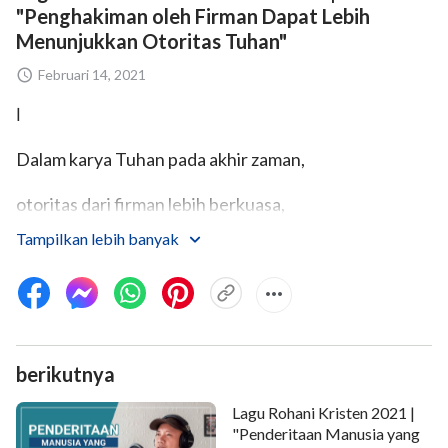
"Penghakiman oleh Firman Dapat Lebih
Menunjukkan Otoritas Tuhan"
Februari 14, 2021
Ⅰ
Dalam karya Tuhan pada akhir zaman,
otoritas dari firman lebih berkuasa,
Tampilkan lebih banyak
m'lebihi tanda dan mukjizat.
Tunjukkan watak rusak manusia.
Kau tak dapat mengenalinya,
berikutnya
tapi saat firman menyingkapkannya di hadapanmu,
Lagu Rohani Kristen 2021 |
kau 'kan m'nemukan dan tak menyangkalnya,
"Penderitaan Manusia yang