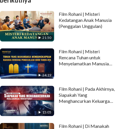
berikutnya
Film Rohani | Misteri
Kedatangan Anak Manusia
(Penggalan Unggulan)
21:50
Film Rohani | Misteri
Rencana Tuhan untuk
Menyelamatkan Manusia
Telah Tersingkap
24:19
(Penggalan Unggulan)
Film Rohani | Pada Akhirnya,
Siapakah Yang
Menghancurkan Keluarga
Kristen? (Penggalan
15:05
Unggulan)
Film Rohani | Di Manakah