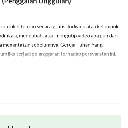
an (Penggalan Unggulan)
a untuk ditonton secara gratis. Individu atau kelompok
ifikasi, mengubah, atau mengutip video apa pun dari
 meminta izin sebelumnya. Gereja Tuhan Yang
 jika terjadi pelanggaran terhadap persyaratan ini.
ohonan untuk menyebarkan video kepada publik.