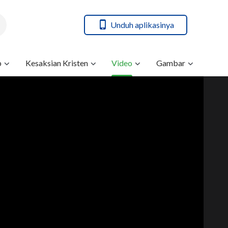
Unduh aplikasinya
b
Kesaksian Kristen
Video
Gambar