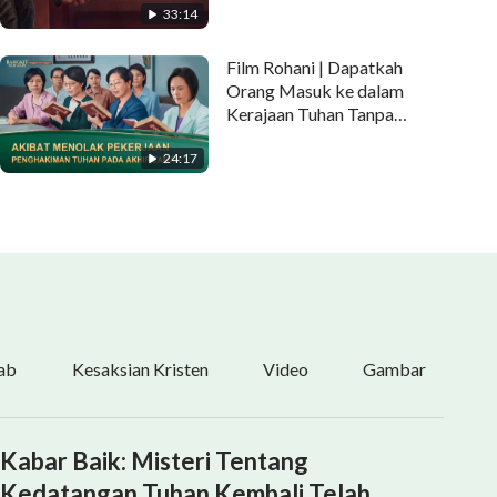
33:14
Unggulan)
Film Rohani | Dapatkah
Orang Masuk ke dalam
Kerajaan Tuhan Tanpa
Menerima Penghakiman dan
24:17
Pentahiran-Nya pada akhir
zaman? (Penggalan
Unggulan)
ab
Kesaksian Kristen
Video
Gambar
Kabar Baik: Misteri Tentang
Kedatangan Tuhan Kembali Telah