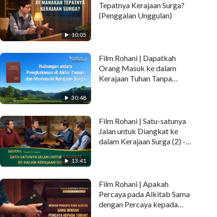
Tepatnya Kerajaan Surga?
(Penggalan Unggulan)
10:05
Film Rohani | Dapatkah
Orang Masuk ke dalam
Kerajaan Tuhan Tanpa
Menerima Penghakiman
30:48
pada Akhir Zaman?
(Penggalan Unggulan)
Film Rohani | Satu-satunya
Jalan untuk Diangkat ke
dalam Kerajaan Surga (2) -
Penggalan Unggulan
13:41
Film Rohani | Apakah
Percaya pada Alkitab Sama
dengan Percaya kepada
Tuhan? (Penggalan