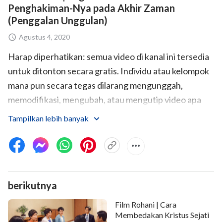
Penghakiman-Nya pada Akhir Zaman
(Penggalan Unggulan)
Agustus 4, 2020
Harap diperhatikan: semua video di kanal ini tersedia
untuk ditonton secara gratis. Individu atau kelompok
mana pun secara tegas dilarang mengunggah,
memodifikasi, mengubah, atau mengutip video apa
pun dari kanal YouTube Gereja Tuhan Yang
Tampilkan lebih banyak
Mahakuasa tanpa meminta izin sebelumnya. Gereja
Tuhan Yang Mahakuasa berhak untuk mencari
penyelesaian hukum jika terjadi pelanggaran
terhadap persyaratan ini. Silakan hubungi kami
berikutnya
terlebih dahulu dengan permohonan untuk
menyebarkan video kepada publik.
Film Rohani | Cara
Membedakan Kristus Sejati