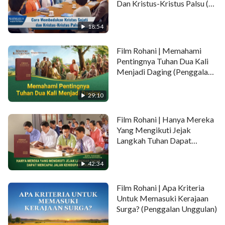
Dan Kristus-Kristus Palsu (2)
- Penggalan Unggulan
18:54
Film Rohani | Memahami
Pentingnya Tuhan Dua Kali
Menjadi Daging (Penggalan
Unggulan)
29:10
Film Rohani | Hanya Mereka
Yang Mengikuti Jejak
Langkah Tuhan Dapat
Mencapai Jalan Kehidupan
Kekal (Penggalan Unggulan)
42:34
Film Rohani | Apa Kriteria
Untuk Memasuki Kerajaan
Surga? (Penggalan Unggulan)