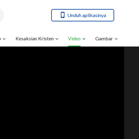
Unduh aplikasinya
b
Kesaksian Kristen
Video
Gambar