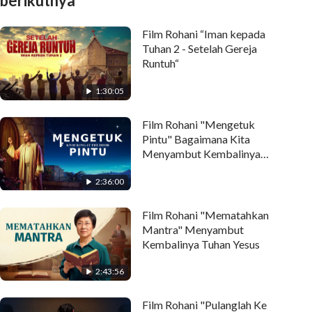
berikutnya
Film Rohani “Iman kepada
Tuhan 2 - Setelah Gereja
Runtuh“
1:30:05
Film Rohani "Mengetuk
Pintu" Bagaimana Kita
Menyambut Kembalinya
Tuhan Yesus di Akhir Zaman
2:36:00
Film Rohani "Mematahkan
Mantra" Menyambut
Kembalinya Tuhan Yesus
2:43:56
Film Rohani "Pulanglah Ke