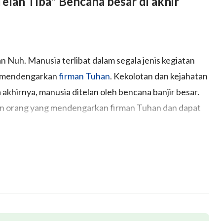
elah Tiba" Bencana besar di akhir
n Nuh. Manusia terlibat dalam segala jenis kegiatan
ng mendengarkan
firman Tuhan
. Kekolotan dan kejahatan
hirnya, manusia ditelan oleh bencana banjir besar.
pan orang yang mendengarkan firman Tuhan dan dapat
Kerusakan manusia semakin lama semakin dalam. Setiap
edang mengikuti arus dunia. Mereka tidak mencintai
ntuk menyelamatkan manusia, Tuhan telah kembali sekali
hir zaman di tengah-tengah umat manusia. Ini terakhir
dipilih manusia?
Qingping di Provinsi Sichuan telah berulang kali