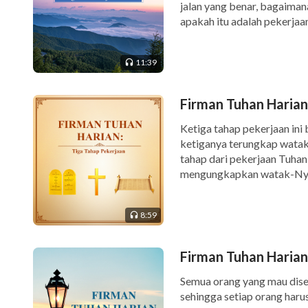
jalan yang benar, bagaimana
apakah itu adalah pekerjaa
dalam mencari jalan yang b
11:39
Firman Tuhan Harian:
Ketiga tahap pekerjaan ini 
ketiganya terungkap watak
tahap dari pekerjaan Tuha
mengungkapkan watak-Nya,
Tuhan, dan mereka tetap ti
8:59
Firman Tuhan Harian
Semua orang yang mau dis
sehingga setiap orang har