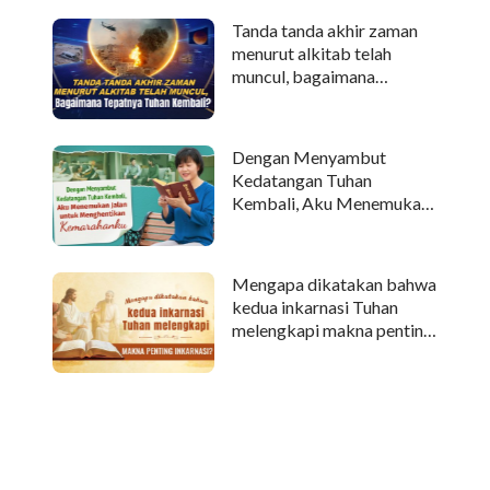
Tanda tanda akhir zaman
menurut alkitab telah
muncul, bagaimana
tepatnya Tuhan kembali?
Dengan Menyambut
Kedatangan Tuhan
Kembali, Aku Menemukan
Jalan untuk Menghentikan
Kemarahanku
Mengapa dikatakan bahwa
kedua inkarnasi Tuhan
melengkapi makna penting
inkarnasi?