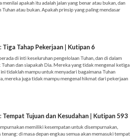
 menilai apakah itu adalah jalan yang benar atau bukan, dan
n Tuhan atau bukan. Apakah prinsip yang paling mendasar
enar? Engkau harus melihat apakah […]
 Tiga Tahap Pekerjaan | Kutipan 6
berada di inti keseluruhan pengelolaan Tuhan, dan di dalam
 Tuhan dan siapakah Dia. Mereka yang tidak mengenal ketiga
n ini tidaklah mampu untuk menyadari bagaimana Tuhan
 mereka juga tidak mampu mengenal hikmat dari pekerjaan
dak mengetahui berbagai jalan Tuhan […]
: Tempat Tujuan dan Kesudahan | Kutipan 593
empurnakan memiliki kesempatan untuk disempurnakan,
us tenang: di masa depan engkau semua akan memasuki tempat