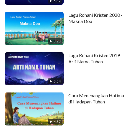
5:37
Tiap hari berikan waktu
Lagu Rohani Kristen 2020 -
'tuk hidup rohanimu;
Makna Doa
hidupmu 'kan diperkaya
3:25
dan hatimu 'kan bersih, terang.
Lagu Rohani Kristen 2019-
Kau b'ri hatimu untuk Tuhan,
Arti Nama Tuhan
rohmu 'kan kuat dan lebih baik.
5:54
Kau m'langkah di jalan Roh Kudus,
Cara Menenangkan Hatimu
Tuhan 'kan b'rimu banyak berkat.
di Hadapan Tuhan
Kau mungkin tak dapat hasil terbaik
4:37
di awal perjalananmu ini,