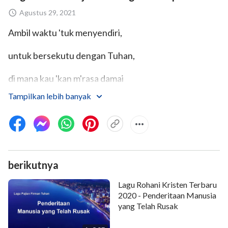
Agustus 29, 2021
Ambil waktu 'tuk menyendiri,
untuk bersekutu dengan Tuhan,
di mana kau 'kan m'rasa damai
Tampilkan lebih banyak
dan tenang di hadapan Tuhan.
Catat yang kau pahami dari firman-Nya,
cara-Nya t'rangimu,
berikutnya
tak p'duli dalam atau dangkal,
Lagu Rohani Kristen Terbaru
coba 'tuk tenang di hadapan-Nya.
2020 - Penderitaan Manusia
yang Telah Rusak
Ⅰ