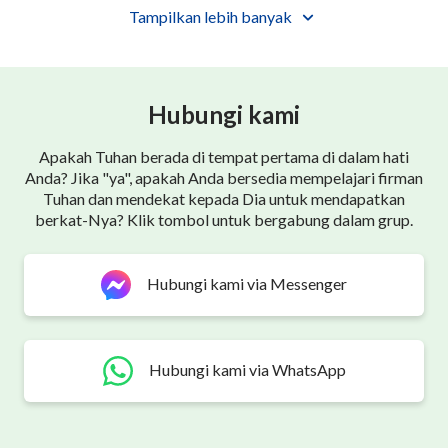
Tampilkan lebih banyak
tapi jangan lemah dan menyerah.
Tetap bekerja keraslah.
Hubungi kami
Agar hatimu damai di hadapan-Nya,
bekerjasama sepenuh hati, bekerjasama!
Apakah Tuhan berada di tempat pertama di dalam hati
Anda? Jika "ya", apakah Anda bersedia mempelajari firman
Tuhan dan mendekat kepada Dia untuk mendapatkan
Ⅱ
berkat-Nya? Klik tombol untuk bergabung dalam grup.
Makin hidup rohanimu,
Hubungi kami via Messenger
makin kau dip'nuhi firman-Nya,
s'lalu peduli dengan hal ini
Hubungi kami via WhatsApp
dan menanggung beban ini.
Bicaralah kepada Tuhan