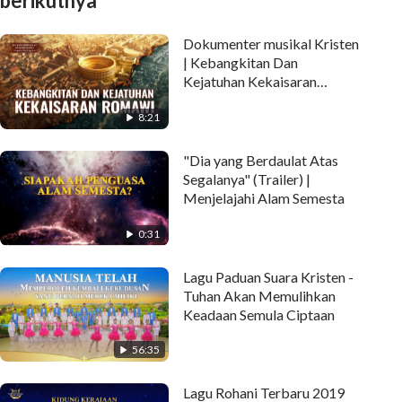
berikutnya
Dokumenter musikal Kristen
| Kebangkitan Dan
Kejatuhan Kekaisaran
Romawi (Sorotan)
8:21
"Dia yang Berdaulat Atas
Segalanya" (Trailer) |
Menjelajahi Alam Semesta
0:31
Lagu Paduan Suara Kristen -
Tuhan Akan Memulihkan
Keadaan Semula Ciptaan
56:35
Lagu Rohani Terbaru 2019