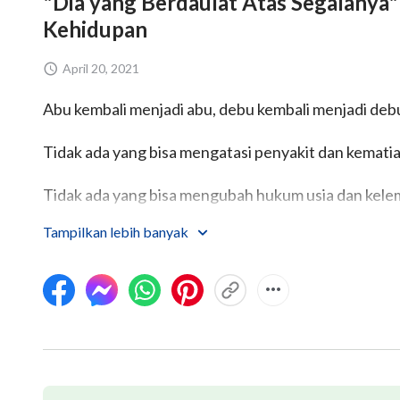
"Dia yang Berdaulat Atas Segalanya" (
Kehidupan
April 20, 2021
Abu kembali menjadi abu, debu kembali menjadi deb
Tidak ada yang bisa mengatasi penyakit dan kematia
Tidak ada yang bisa mengubah hukum usia dan kele
Tampilkan lebih banyak
......
"Untuk apa kita hidup? Dan mengapa kita harus mati