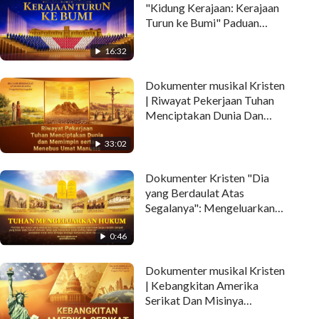
"Kidung Kerajaan: Kerajaan
Turun ke Bumi" Paduan
Suara Berskala Besar
16:32
Dokumenter musikal Kristen
| Riwayat Pekerjaan Tuhan
Menciptakan Dunia Dan
Memimpin Serta Menebus
33:02
Umat Manusia (Sorotan)
Dokumenter Kristen "Dia
yang Berdaulat Atas
Segalanya": Mengeluarkan
Hukum Taurat - Trailer
0:46
Dokumenter musikal Kristen
| Kebangkitan Amerika
Serikat Dan Misinya
(Sorotan)