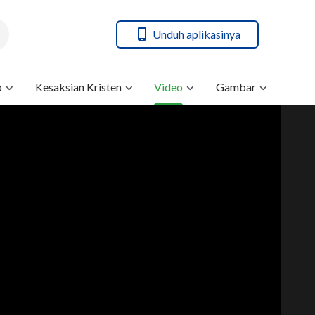
Unduh aplikasinya
b
Kesaksian Kristen
Video
Gambar