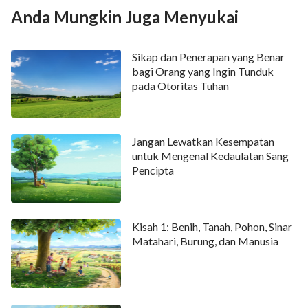
menyembelih anak laki-lakinya—menunjukkan kepada
Anda Mungkin Juga Menyukai
Tuhan hati Abraham, dan terlepas dari kebodohan,
ketidaktahuan, dan kesalahpahaman Abraham
Sikap dan Penerapan yang Benar
sebelumnya akan Tuhan, pada waktu itu, hati
bagi Orang yang Ingin Tunduk
pada Otoritas Tuhan
Abraham untuk Tuhan adalah benar dan jujur, dan dia
benar-benar akan mengembalikan Ishak, anak laki-laki
yang diberikan kepadanya oleh Tuhan, kepada Tuhan.
Jangan Lewatkan Kesempatan
Di dalam dirinya, Tuhan melihat ketundukan,
untuk Mengenal Kedaulatan Sang
ketundukan yang sangat Dia inginkan.
Pencipta
Bagi manusia, Tuhan melakukan banyak hal yang tidak
dapat dipahami dan bahkan tidak masuk akal. Ketika
Kisah 1: Benih, Tanah, Pohon, Sinar
Tuhan ingin mengatur seseorang, pengaturan ini
Matahari, Burung, dan Manusia
sering bertentangan dengan gagasan manusia dan
sukar dipahami olehnya, tetapi justru pertentangan
dan kesulitan untuk dipahami inilah yang merupakan