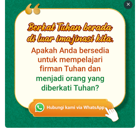
anaknya; dia juga membelah kayu untuk korban
bakaran itu lalu berangkatlah dia dan pergi ke tempat
yang diperintahkan Tuhan kepadanya”
.
(Kejadian 22:3)
“Tibalah mereka ke tempat yang Tuhan tunjukkan
kepadanya, lalu Abraham mendirikan mezbah di sana,
menyusun kayu dan mengikat Ishak, anaknya dan
membaringkannya di mezbah itu, di atas kayu. Lalu
Abraham mengulurkan tangannya dan mengambil
pisau untuk menyembelih anak lelakinya”
(Kejadian
. Ketika Abraham mengulurkan tangannya dan
22:9-10)
mengambil pisau untuk menyembelih anak laki-
lakinya, apakah tindakannya itu dilihat oleh Tuhan? Ya.
Keseluruhan proses—dari awal, saat Tuhan meminta
agar Abraham mempersembahkan Ishak, hingga saat
Abraham benar-benar mengangkat pisaunya untuk