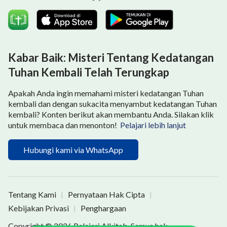
menenangkan hati dan mencari kehendak Tuhan,
menerima bimbingan dan tuntunan Tuhan, dan
mengetahui cara melakukan penerapan untuk
memuaskan Tuhan. Dengan cara ini, kita akan dapat
Kabar Baik: Misteri Tentang Kedatangan
menjaga hati kita, dan hubungan kita dengan Tuhan
Tuhan Kembali Telah Terungkap
secara bertahap akan menjadi normal.
Apakah Anda ingin memahami misteri kedatangan Tuhan
kembali dan dengan sukacita menyambut kedatangan Tuhan
Jika Anda masih memiliki masalah atau kebingungan
kembali? Konten berikut akan membantu Anda. Silakan klik
dalam iman dan kehidupan Anda, dan Anda tidak tahu
untuk membaca dan menonton!
Pelajari lebih lanjut
bagaimana menyelesaikannya, silakan hubungi kami
melalui jendela obrolan online di bagian bawah situs
Hubungi kami via WhatsApp
web. Mari kita belajar firman Tuhan bersama dan
menemukan solusi dalam firman Tuhan .
Tentang Kami
Pernyataan Hak Cipta
|
|
Kebijakan Privasi
Penghargaan
|
Copyright © 2026
Pelajari Alkitab
. Semua hak