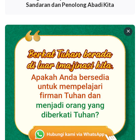
Sandaran dan Penolong Abadi Kita
firman-Nya, dan pahamilah itu tanpa
penyimpangan. Biasanya, seharusnya normal
bagimu untuk dapat mendekat kepada Tuhan di
dalam hatimu, untuk merenungkan kasih Tuhan,
dan untuk mempertimbangkan firman Tuhan, tanpa
diganggu oleh hal-hal lahiriah. Ketika hatimu telah
mencapai tingkat ketenangan tertentu, engkau
akan dapat merenung dalam hatimu dan, di dalam
dirimu, merenungkan kasih Tuhan dan benar-benar
mendekat kepada-Nya, terlepas dari keadaan
sekelilingmu, sampai akhirnya engkau mencapai
titik di mana puji-pujian meluap dari dalam hatimu,
dan itu bahkan lebih baik daripada doa. Maka
engkau akan memiliki tingkat pertumbuhan
tertentu
” (Firman, Vol. 1, Penampakan dan Pekerjaan