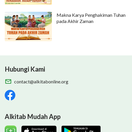
dan jangan ragu tentangnya.
Makna Karya Penghakiman Tuhan
Mereka yang taat firman-Nya
pada Akhir Zaman
'kan t'rima berkat besar, berkat besar.
dari "Ikuti Anak Domba dan Nyanyikan Lagu Baru"
Hubungi Kami
contact@alkitabonline.org
Alkitab Mudah App