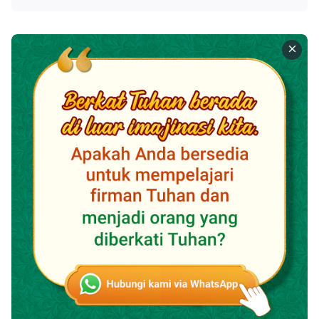
Makan dan minum firman-Nya,
dan jangan ragu tentangnya.
Mereka yang taat firman-Nya
'kan t'rima berkat besar.
Ⅲ
Yang tulus cari wajah-Nya
'kan punya pengertian baru.
Firman-Nya 'kan datang
dan membuka mata rohanimu.
Kau 'kan m'lihat misteri dunia roh