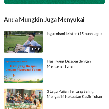
bahwa k’rajaan ada di antara manusia.
Masuklah dalam perlindungan,
Anda Mungkin Juga Menyukai
dan anug'rah ‘kan ada atasmu.
lagu rohani kristen (15 buah lagu)
Kelaparan atau tulah tak 'kan menyentuhmu.
Kau 'kan berjalan bersama Tuhan
5:41
masuk ke dalam kemuliaan.
Hasil yang Dicapai dengan
Mengenal Tuhan
Roh bicara k'pada jemaat.
Siapa bert'linga, dengarlah!
3 Lagu Pujian Tentang Saling
Semua yang hidup, t'rimalah!
Mengasihi Kekuatan Kasih Tuhan
Makan dan minum firman-Nya,