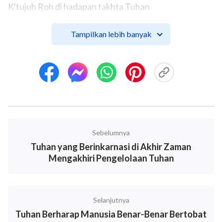
K'tujuh Roh di hadapan takhta Tuhan
diutus ke s'luruh bumi.
Tampilkan lebih banyak
Dia 'kan kirim Utusan-Nya
'tuk bicara k'pada jemaat.
Tuhan itu b'nar dan setia;
Dia Tuhan yang menilik
Sebelumnya
bagian terdalam hati orang.
Tuhan yang Berinkarnasi di Akhir Zaman
Mengakhiri Pengelolaan Tuhan
Roh bicara k'pada jemaat.
Siapa bert'linga, dengarlah!
Selanjutnya
Semua yang hidup, t'rimalah!
Tuhan Berharap Manusia Benar-Benar Bertobat