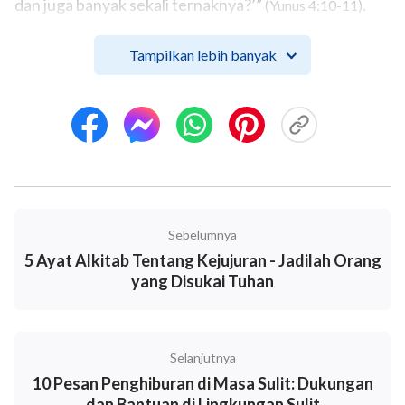
dan juga banyak sekali ternaknya?’”
.
(Yunus 4:10-11)
Firman Tuhan yang Relevan:
Tampilkan lebih banyak
Tuhan Yang Mahakuasa adalah Tuhan yang nyata.
Tidak peduli seberapa bodohnya kita, Dia akan
tetap mengasihani kita, tangan-Nya pasti akan
menyelamatkan kita, dan Dia akan tetap
melengkapi kita. Selama kita memiliki hati yang
benar-benar menginginkan Tuhan, selama kita
Sebelumnya
mengikuti dengan saksama dan tidak menjadi
5 Ayat Alkitab Tentang Kejujuran - Jadilah Orang
berkecil hati, dan selama kita mencari dengan
yang Disukai Tuhan
perasaan keterdesakan, Dia pasti tidak akan
memperlakukan kita dengan tidak adil; Dia pasti
akan menutupi kekurangan kita dan Dia akan
Selanjutnya
memuaskan kita. Semua ini adalah kebaikan Tuhan
10 Pesan Penghiburan di Masa Sulit: Dukungan
Yang Mahakuasa.
dan Bantuan di Lingkungan Sulit