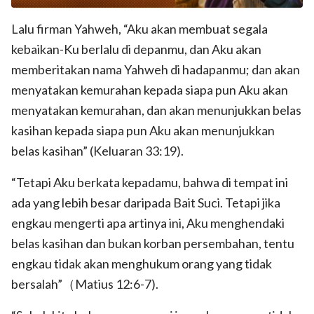
Lalu firman Yahweh, “Aku akan membuat segala
kebaikan-Ku berlalu di depanmu, dan Aku akan
memberitakan nama Yahweh di hadapanmu; dan akan
menyatakan kemurahan kepada siapa pun Aku akan
menyatakan kemurahan, dan akan menunjukkan belas
kasihan kepada siapa pun Aku akan menunjukkan
belas kasihan” (Keluaran 33:19).
“Tetapi Aku berkata kepadamu, bahwa di tempat ini
ada yang lebih besar daripada Bait Suci. Tetapi jika
engkau mengerti apa artinya ini, Aku menghendaki
belas kasihan dan bukan korban persembahan, tentu
engkau tidak akan menghukum orang yang tidak
bersalah”（Matius 12:6-7).