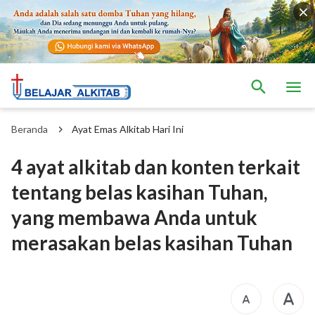
Beranda
Ayat Emas Alkitab Hari Ini
4 ayat alkitab dan konten terkait
tentang belas kasihan Tuhan,
yang membawa Anda untuk
merasakan belas kasihan Tuhan