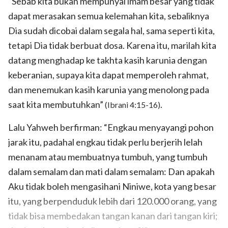
“Sebab kita bukan mempunyai imam besar yang tidak
dapat merasakan semua kelemahan kita, sebaliknya
Dia sudah dicobai dalam segala hal, sama seperti kita,
tetapi Dia tidak berbuat dosa. Karena itu, marilah kita
datang menghadap ke takhta kasih karunia dengan
keberanian, supaya kita dapat memperoleh rahmat,
dan menemukan kasih karunia yang menolong pada
saat kita membutuhkan”
.
(Ibrani 4:15-16)
Lalu Yahweh berfirman: “Engkau menyayangi pohon
jarak itu, padahal engkau tidak perlu berjerih lelah
menanam atau membuatnya tumbuh, yang tumbuh
dalam semalam dan mati dalam semalam: Dan apakah
Aku tidak boleh mengasihani Niniwe, kota yang besar
itu, yang berpenduduk lebih dari 120.000 orang, yang
tidak bisa membedakan tangan kanan dari tangan kiri;