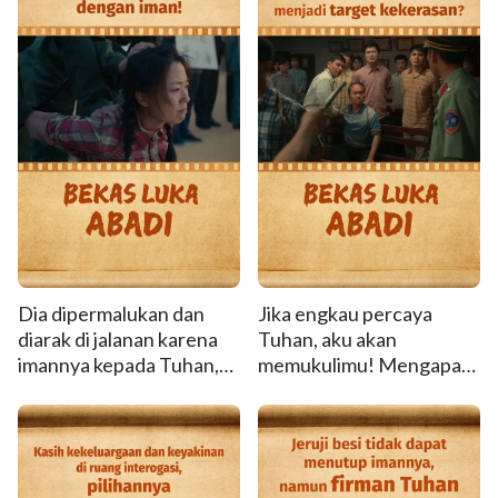
Dia dipermalukan dan
Jika engkau percaya
diarak di jalanan karena
Tuhan, aku akan
imannya kepada Tuhan,
memukulimu! Mengapa
namun dia menegakkan
umat Kristen menjadi
punggungnya dengan
target kekerasan?
iman!