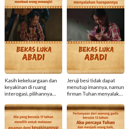
Kasih kekeluargaan dan
Jeruji besi tidak dapat
keyakinan di ruang
menutup imannya, namun
interogasi, pilihannya
firman Tuhan menyalakan
membuat orang
harapannya
menangis!