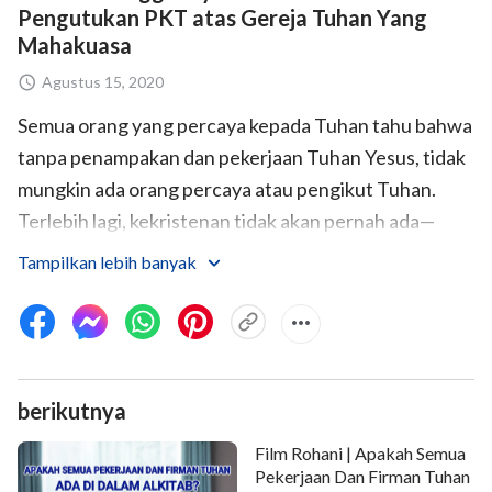
Pengutukan PKT atas Gereja Tuhan Yang
Mahakuasa
Agustus 15, 2020
Semua orang yang percaya kepada Tuhan tahu bahwa
tanpa penampakan dan pekerjaan Tuhan Yesus, tidak
mungkin ada orang percaya atau pengikut Tuhan.
Terlebih lagi, kekristenan tidak akan pernah ada—
seberapa besarnya pun karunia para rasul, mereka
Tampilkan lebih banyak
tidak akan mampu menciptakan gereja. Demikian
juga, Gereja Tuhan Yang Mahakuasa tercipta
sepenuhnya karena penampakan dan pekerjaan
Tuhan Yang Mahakuasa, Kristus di akhir zaman.
berikutnya
Karena Tuhan Yang Mahakuasa mengungkapkan
banyak kebenaran dan orang berpaling kepada Tuhan
Film Rohani | Apakah Semua
setelah mendengar suara-Nya, gereja ini terbentuk.
Pekerjaan Dan Firman Tuhan