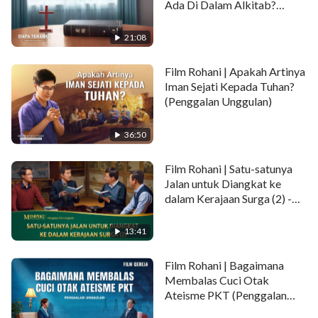
Ada Di Dalam Alkitab?
Namun pemerintah Komunis Tiongkok memfitnah
(Penggalan Unggulan)
Gereja Tuhan Yang Mahakuasa, menyebutnya
21:08
sekadar organisasi manusia. Tujuan jahat apa yang
mereka miliki?
Film Rohani | Apakah Artinya
Iman Sejati Kepada Tuhan?
(Penggalan Unggulan)
36:50
Film Rohani | Satu-satunya
Jalan untuk Diangkat ke
dalam Kerajaan Surga (2) -
Penggalan Unggulan
13:41
Film Rohani | Bagaimana
Membalas Cuci Otak
Ateisme PKT (Penggalan
Unggulan)