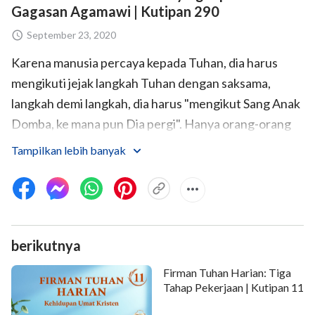
Gagasan Agamawi | Kutipan 290
September 23, 2020
Karena manusia percaya kepada Tuhan, dia harus
mengikuti jejak langkah Tuhan dengan saksama,
langkah demi langkah, dia harus "mengikut Sang Anak
Domba, ke mana pun Dia pergi". Hanya orang-orang
seperti inilah yang mencari jalan yang benar, hanya
Tampilkan lebih banyak
merekalah yang mengenal pekerjaan Roh Kudus.
Orang-orang yang mengikuti huruf-huruf yang
tertulis dan doktrin-doktrin bagaikan budak adalah
mereka yang telah disingkirkan oleh pekerjaan Roh
berikutnya
Kudus. Di setiap kurun waktu, Tuhan akan memulai
pekerjaan yang baru, dan di masing-masing kurun
Firman Tuhan Harian: Tiga
waktu itu akan ada permulaan yang baru di antara
Tahap Pekerjaan | Kutipan 11
manusia. Jika manusia hanya mematuhi kebenaran