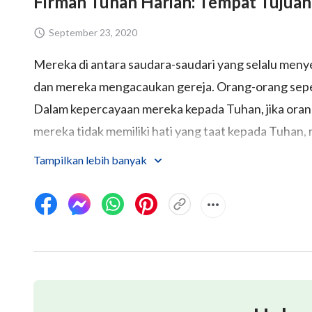
Firman Tuhan Harian: Tempat Tujuan
September 23, 2020
Mereka di antara saudara-saudari yang selalu menye
dan mereka mengacaukan gereja. Orang-orang seperti 
Dalam kepercayaan mereka kepada Tuhan, jika orang
mereka tidak memiliki hati yang taat kepada Tuhan
pekerjaan apa pun bagi-Nya, tetapi justru sebalik
Tampilkan lebih banyak
pekerjaan Tuhan dan yang menentang Dia. Percaya 
menghormati-Nya, dan malah menentang Dia, adalah
Apabila orang-orang percaya selalu hanya asal-asal
sama seperti orang tidak percaya, maka orang-orang 
percaya; mereka adalah roh-roh jahat yang seben
jahat di dalam gereja, mereka yang menyebarkan 
kelompok ekslusif di antara saudara-saudari—merek