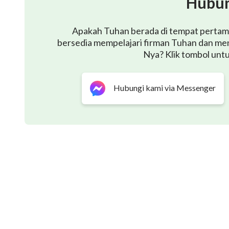
Hubun
saat ini adalah masa pekerjaan Tuhan yang berbeda, 
Apakah Tuhan berada di tempat pertama 
pasti akan menghadapi penyingkiran. Semua orang yan
bersedia mempelajari firman Tuhan dan me
Beberapa orang semata-mata memiliki watak yang r
Nya? Klik tombol unt
berbeda: mereka bukan sekadar memiliki watak Iblis 
jahatnya. Bukan saja perkataan dan perbuatan mer
Hubungi kami via Messenger
lebih dari itu, orang-orang ini adalah Iblis si setan
mengacaukan pekerjaan Tuhan, menghalangi jalan m
menghancurkan kehidupan bergereja yang normal. Ce
harus disapu bersih; sikap yang tak kenal ampun, si
tangan Iblis ini. Hanya inilah arti berdiri di pihak
berkubang dalam lumpur bersama Iblis. Orang-oran
memiliki Dia di hatinya, dan mereka selalu memelih
Tuhan. Mereka yang percaya kepada Tuhan harus me
bijaksana, dan semua yang mereka lakukan harusla