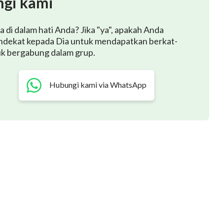
gi kami
orang-orang seperti ini telah dibatasi, sebab mereka
di dalam hati Anda? Jika "ya", apakah Anda
g telah dirusak oleh Iblis memiliki watak yang rusak.
ndekat kepada Dia untuk mendapatkan berkat-
usak, sementara beberapa orang yang lainnya
uk bergabung dalam grup.
yang rusak, tetapi natur mereka juga luar biasa
eka menyingkapkan watak jahat mereka yang rusak;
Hubungi kami via WhatsApp
 itu sendiri. Perilaku mereka mengganggu dan
asuk saudara-saudari ke dalam kehidupan, dan
pat atau lambat, serigala-serigala berbulu domba ini
kap penolakan, haruslah digunakan terhadap para kaki
 Tuhan, dan mereka yang gagal melakukannya sedang
g yang dengan tulus percaya kepada Tuhan selalu
ara hati yang menghormati Tuhan, hati yang mengasihi
lakukan segala sesuatu dengan hati-hati dan
h sesuai dengan tuntutan Tuhan dan mampu