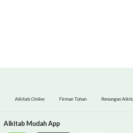
a, melakukan apa pun yang disukainya; itu tidak
 mengamuk dengan mengibarkan bendera Tuhan sembari
dalah jenis perilaku yang paling memberontak.
ara memiliki hukum mereka sendiri—bukankah terlebih
ebih ketat? Bukankah ada bahkan lebih banyak
a pun yang mereka inginkan, tetapi ketetapan
 Tuhan adalah Tuhan yang tidak menoleransi
hukum mati manusia. Apakah manusia benar-benar
an, "Peringatan Bagi Orang yang Tidak Melakukan Kebenaran"
b
Alkitab Online
Firman Tuhan
Renungan Alkit
Alkitab Mudah App