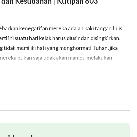
 dan Kesudahan | Kutipan 603
barkan kenegatifan mereka adalah kaki tangan Iblis
ini suatu hari kelak harus diusir dan disingkirkan.
 tidak memiliki hati yang menghormati Tuhan, jika
, mereka bukan saja tidak akan mampu melakukan
nya, mereka akan menjadi orang-orang yang mengganggu
kepada Tuhan tetapi tidak menaati ataupun
 hal paling memalukan sebagai seorang percaya.
an dan tidak menjaga perkataan dan tingkah lakunya
seperti itu bahkan lebih jahat daripada orang tidak
arnya. Mereka yang menyebarkan omongan beracun dan
rumor, menimbulkan ketidakharmonisan, dan membentuk
a semuanya haruslah diusir dari gereja. Namun, karena