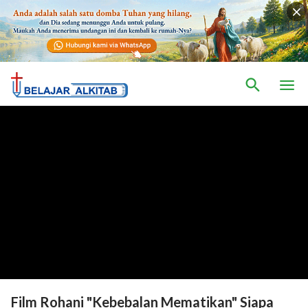
Film Rohani "Kebebalan Mematikan" Siapa