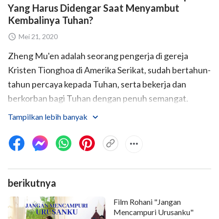
Yang Harus Didengar Saat Menyambut
Kembalinya Tuhan?
Mei 21, 2020
Zheng Mu'en adalah seorang pengerja di gereja
Kristen Tionghoa di Amerika Serikat, sudah bertahun-
tahun percaya kepada Tuhan, serta bekerja dan
berkorban bagi Tuhan dengan penuh semangat.
Suatu hari, bibinya bersaksi kepadanya bahwa Tuhan
Tampilkan lebih banyak
Yesus sudah datang kembali untuk menyampaikan
kebenaran dan melakukan pekerjaan menghakimi dan
menyucikan manusia di akhir zaman. Berita ini
membuatnya sangat gembira. Setelah membaca
berikutnya
firman Tuhan
Yang Mahakuasa dan menonton
berbagai film dan video dari Gereja Tuhan Yang
Film Rohani "Jangan
Mahakuasa, hati Zheng Mu'en yakin bahwa firman
Mencampuri Urusanku"