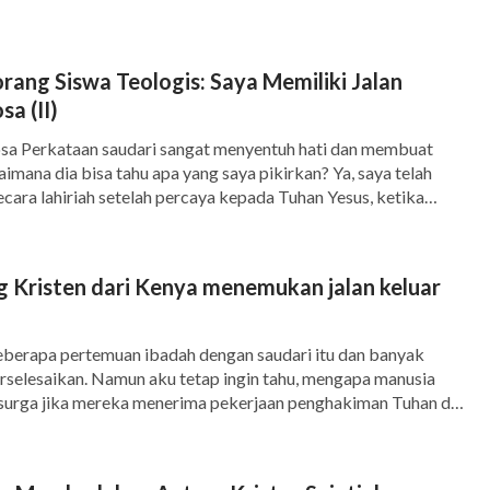
ak memiliki apa-apa yang bisa dikhotbahkan,
ma. Tetapi tahukah kamu alasannya? Sebenarnya,
ah bergerak, dan Tuhan telah datang kembali
rang Siswa Teologis: Saya Memiliki Jalan
sa (II)
kimi, menghajar, dan mentahirkan umat
sa Perkataan saudari sangat menyentuh hati dan membuat
 "
Karena waktunya akan datang penghakiman
aimana dia bisa tahu apa yang saya pikirkan? Ya, saya telah
 Jadi gereja-gereja tidak lagi memiliki pekerjaan
cara lahiriah setelah percaya kepada Tuhan Yesus, ketika
gung saya, saya tidak berselisih dengan mereka, tetapi hati
 datang untuk melakukan pekerjaan baru-Nya di
g yang telah menyinggung saya. Secara lahiriah, saya bisa […]
pekerjaan di bait suci." Ketika mendengar dia
 Kristen dari Kenya menemukan jalan keluar
erasa sangat terkejut dan berpikir:
h ke Kilat dari Timur?" Jadi aku bertanya
berapa pertemuan ibadah dengan saudari itu dan banyak
rselesaikan. Namun aku tetap ingin tahu, mengapa manusia
pada Kilat dari Timur?" "Ya, aku percaya,"
surga jika mereka menerima pekerjaan penghakiman Tuhan di
ena pendeta selalu menekankan kepada kami bahwa dosa-dosa
n wajah murung dan tidak ingin bicara
i dan bahwa, ketika Tuhan datang kembali, kita akan segera
ngan sabar bertanya: "Saudari Li, kamu dapat