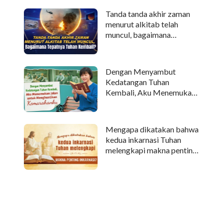
Tanda tanda akhir zaman
menurut alkitab telah
muncul, bagaimana
tepatnya Tuhan kembali?
Dengan Menyambut
Kedatangan Tuhan
Kembali, Aku Menemukan
Jalan untuk Menghentikan
Kemarahanku
Mengapa dikatakan bahwa
kedua inkarnasi Tuhan
melengkapi makna penting
inkarnasi?