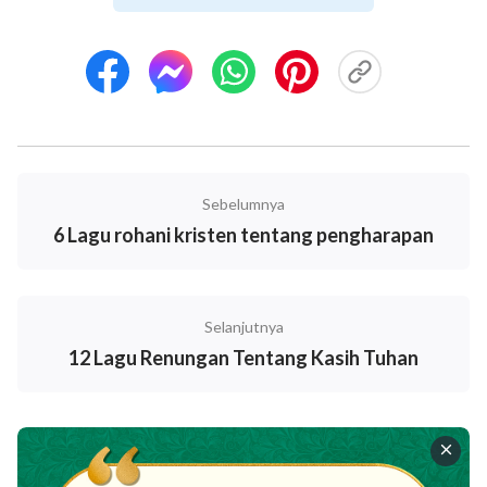
Sebelumnya
6 Lagu rohani kristen tentang pengharapan
I
Selanjutnya
Banyak orang percaya, namun s'dikit yang mengerti
12 Lagu Renungan Tentang Kasih Tuhan
arti iman pada Tuhan, apa yang harus diperbuat 'tuk
ikuti hati Tuhan. Banyak yang tahu "Tuhan", tahu kata
"karya Tuhan," tapi tak mengenal-Nya, apalagi
pekerjaan-Nya. Tak heran iman m'reka buta. M'reka