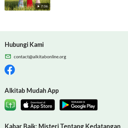
dari "Ikuti Anak Domba dan Nyanyikan Lagu Baru"
7:06
05.Lagu Rohani Kristen - Jika Sakit
Datang, Ada Kasih Tuhan
Hubungi Kami
contact@alkitabonline.org
Alkitab Mudah App
Tuhan Yang Mahakuasa mem'rintah dari takhta-Nya.
Kabar Baik: Misteri Tentang Kedatangan