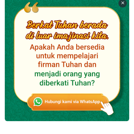
bekerja. Hanya saya yang sedang khawatir tentang
mencari pekerjaan. Saya merasa lebih kesepian dan
berpikir: "Lihatlah orang lain. Cheng Cheng, yang
telah tinggal di luar negara selama bertahun-tahun,
dia dapat berbicara bahasa Inggris dengan fasih, dan
dapat memilih pekerjaan yang baik. Ah Rong tidak
dapat berbicara bahasa Inggris, tetapi dia memiliki
sertifikat perawat senior, dia bekerja di Pusat layanan
bagi lansia dan memiliki gaji yang tinggi. Selain itu, Yao
Yao, yang terlibat dalam pekerjaan logistik selama
bertahun-tahun, dia memiliki pengalaman yang kaya
dan pekerjaan yang stabil. Tetapi dibandingkan
dengan saya, bahasa saya tidak fasih, saya tidak
memiliki keterampilan atau pengalaman. Kapan saya
bisa mendapatkan pekerjaan?" Ketika saya
memikirkan hal ini, saya merasa semakin tidak nyaman