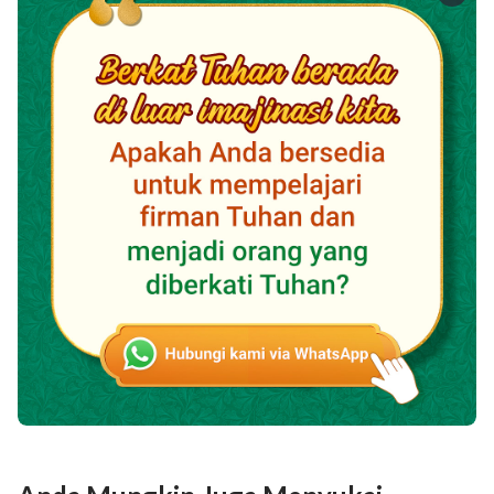
yang memengaruhi seseorang, yang ditanamkan atau
diajarkan kepadanya, akan membimbing dan
memengaruhi nasib seseorang dalam hidupnya.
Bahasa yang orang pelajari saat bertumbuh dan cara
berpikirnya tidak dapat dipisahkan dari lingkungan
tempat ia menghabiskan masa mudanya, dan
lingkungan tersebut terdiri dari orang tua, saudara
kandung, dan orang-orang lain, berbagai peristiwa,
dan hal-hal di sekeliling mereka. Jadi, perjalanan
perkembangan seseorang ditentukan oleh
lingkungan tempat ia bertumbuh, dan juga
bergantung pada orang, peristiwa, dan hal-hal yang
bersinggungan dengannya selama periode waktu ini.
Karena kondisi, di mana seseorang bertumbuh telah
ditentukan jauh sebelumnya, lingkungan tempat
orang hidup selama proses ini pun, tentunya, telah