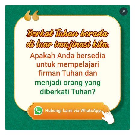
Pencipta, dan tujuan ini tidak akan pernah berubah. Di
mata Sang Pencipta, tempat orang dilahirkan, jenis
kelamin, dan tampilan fisik seseorang, semua itu
adalah hal-hal sementara. Semua itu adalah
serangkaian kepingan sangat kecil, simbol kecil di
setiap fase pengelolaan-Nya atas seluruh umat
manusia. Dan tempat tujuan serta kesudahan
sebenarnya dari seseorang tidaklah ditentukan oleh
kelahiran mereka dalam fase tertentu mana pun,
melainkan oleh misi yang mereka penuhi dalam hidup
mereka, dan oleh penghakiman Sang Pencipta
terhadap mereka ketika rencana pengelolaan-Nya
telah rampung.
Dikatakan bahwa ada sebab dari setiap akibat, dan