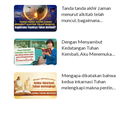
Tanda tanda akhir zaman
menurut alkitab telah
muncul, bagaimana
tepatnya Tuhan kembali?
Dengan Menyambut
Kedatangan Tuhan
Kembali, Aku Menemukan
Jalan untuk Menghentikan
Kemarahanku
Mengapa dikatakan bahwa
kedua inkarnasi Tuhan
melengkapi makna penting
inkarnasi?