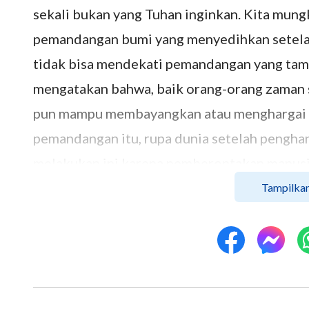
sekali bukan yang Tuhan inginkan. Kita mung
pemandangan bumi yang menyedihkan setelah
tidak bisa mendekati pemandangan yang tamp
mengatakan bahwa, baik orang-orang zaman 
pun mampu membayangkan atau menghargai ap
pemandangan itu, rupa dunia setelah penghan
melakukan ini karena pemberontakan manusia,
akibat kehancuran dunia oleh air bah ini ada
Tampilkan
atau dihargai oleh siapa pun. Itulah sebabn
manusia, yang melaluinya, Ia bertujuan unt
mengingat bahwa Tuhan pernah melakukan se
mereka bahwa Tuhan tidak akan pernah mengha