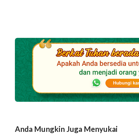
Dalam perjanjian ini, kita melihat hati Tuhan
menghancurkan umat manusia ini. Dalam bah
manusia dan menyaksikan umat manusia leny
ini cara terbaik untuk menggambarkannya? K
melukiskan emosi manusia, tetapi karena ba
kata tersebut untuk menggambarkan perasaan
Ku, dan juga tidak terlalu berlebihan. Seti
jelas dan sangat tepat tentang bagaimana sua
engkau pikirkan sekarang ketika engkau semu
akan mengingat betapa Tuhan pernah begitu
air bah. Engkau akan ingat bahwa meskipun
umat manusia ini, ketika Ia menghancurkan u
Anda Mungkin Juga Menyukai
Nya sendiri, hati-Nya sangat terluka, bergu