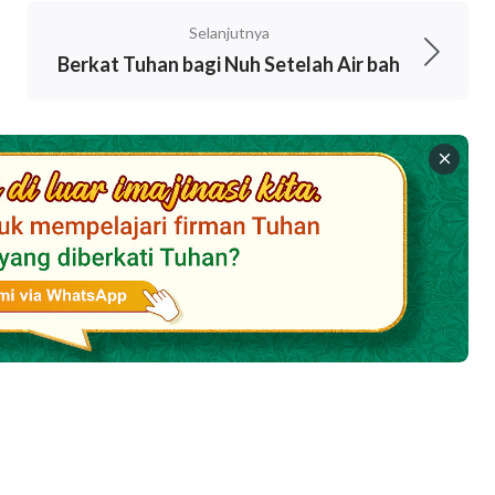
—kita melihat bahwa hati Tuhan sakit ketika Ia
Selanjutnya
asa manusia, ketika Tuhan menghancurkan umat
Berkat Tuhan bagi Nuh Setelah Air bah
ap, hati-Nya meratap dan berdarah. Bukankah
ata-kata ini digunakan oleh manusia untuk
hasa manusia terlalu kurang, menggunakan kata-
 dan emosi Tuhan tidaklah terlalu buruk bagi-
daknya, itu memberimu pemahaman yang sangat
sana hati Tuhan pada waktu itu. Apa yang akan
a melihat pelangi lagi? Setidaknya, engkau
 berduka karena menghancurkan dunia dengan
 Tuhan membenci dunia ini dan memandang hina
mat manusia yang Ia ciptakan dengan tangan-
mul untuk melepaskan, merasa enggan, dan