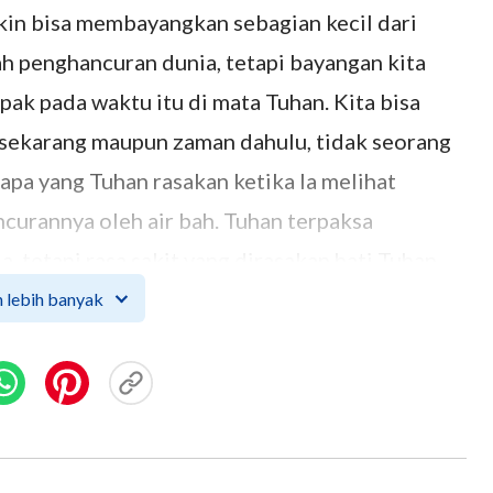
kin bisa membayangkan sebagian kecil dari
 penghancuran dunia, tetapi bayangan kita
ak pada waktu itu di mata Tuhan. Kita bisa
sekarang maupun zaman dahulu, tidak seorang
a yang Tuhan rasakan ketika Ia melihat
curannya oleh air bah. Tuhan terpaksa
 tetapi rasa sakit yang dirasakan hati Tuhan
lah sebuah kenyataan yang tidak dapat dipahami
 lebih banyak
ya Tuhan membuat perjanjian dengan umat
uk memberitahukan kepada manusia untuk
suatu seperti ini, dan bersumpah kepada
ncurkan dunia dengan cara seperti itu lagi.