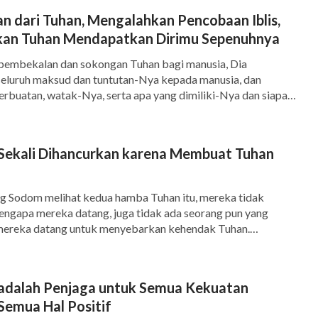
Satu-satunya penghiburan bagi-Nya adalah
n dari Tuhan, Mengalahkan Pencobaan Iblis,
an Tuhan Mendapatkan Dirimu Sepenuhnya
ng. Kerja sama Nuh-lah yang membuat upaya-Nya
pembekalan dan sokongan Tuhan bagi manusia, Dia
la sesuatu tidak sia-sia. Pada saat Tuhan
eluruh maksud dan tuntutan-Nya kepada manusia, dan
t mengobati penderitaan-Nya. Sejak saat itu,
rbuatan, watak-Nya, serta apa yang dimiliki-Nya dan siapa
a. Tujuannya adalah memperlengkapi manusia dengan tingkat
akan umat manusia pada keluarga Nuh,
 untuk memungkinkan manusia memperoleh berbagai
uhan tatkala mengikut-Nya—kebenaran yang merupakan
at-Nya dan bukan kutuk-Nya, berharap mereka
ekali Dihancurkan karena Membuat Tuhan
rikan kepada manusia oleh […]
ncurkan dunia dengan air bah, dan juga
g Sodom melihat kedua hamba Tuhan itu, mereka tidak
engapa mereka datang, juga tidak ada seorang pun yang
mereka datang untuk menyebarkan kehendak Tuhan.
ka membentuk komplotan dan, tanpa menunggu penjelasan,
rti anjing liar atau serigala yang buas untuk menangkap
n itu. Apakah Tuhan menyaksikan […]
adalah Penjaga untuk Semua Kekuatan
Semua Hal Positif