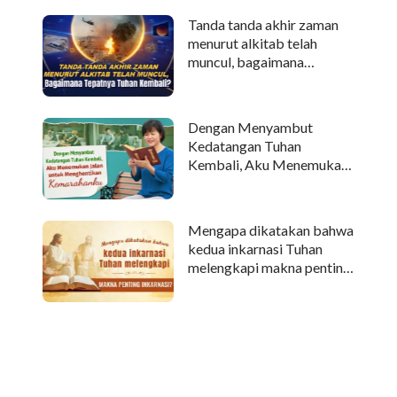
Tanda tanda akhir zaman
menurut alkitab telah
muncul, bagaimana
tepatnya Tuhan kembali?
Dengan Menyambut
Kedatangan Tuhan
Kembali, Aku Menemukan
Jalan untuk Menghentikan
Kemarahanku
Mengapa dikatakan bahwa
kedua inkarnasi Tuhan
melengkapi makna penting
inkarnasi?