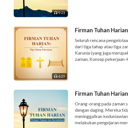
mustahil bagi manusia sepe
berkembang. Adam dan Ha
9:23
Firman Tuhan Harian:
Seluruh rencana pengelolaa
dari tiga tahap atau tiga
Karunia (yang juga merupa
zaman. Konsep pekerjaan-Ku
zaman, tetapi setiap tahap
6:25
Firman Tuhan Harian
Orang-orang pada zaman se
dengan daging. Mereka tid
meninggalkan keduniawian,
melakukan pengejaran merek