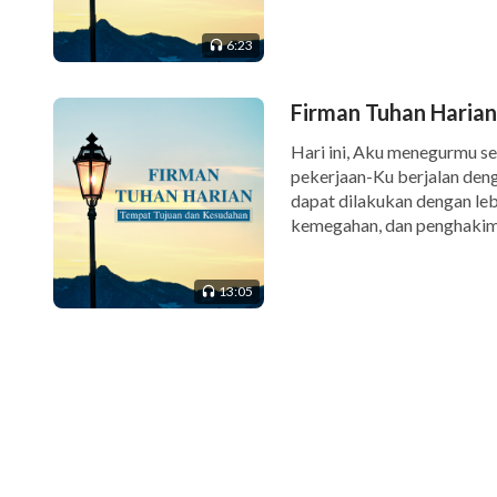
sekali tidak memiliki Tuha
Mereka tidak […]
6:23
Firman Tuhan Harian
Hari ini, Aku menegurmu se
pekerjaan-Ku berjalan deng
dapat dilakukan dengan leb
kemegahan, dan penghakima
yang Aku lakukan di antara 
13:05