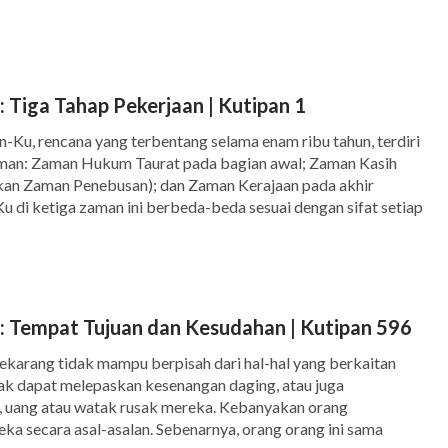
rti itu—yang sudah dirusak oleh Iblis—untuk terus
wa pada […]
 Tiga Tahap Pekerjaan | Kutipan 1
n-Ku, rencana yang terbentang selama enam ribu tahun, terdiri
 zaman: Zaman Hukum Taurat pada bagian awal; Zaman Kasih
kan Zaman Penebusan); dan Zaman Kerajaan pada akhir
 di ketiga zaman ini berbeda-beda sesuai dengan sifat setiap
nya sesuai dengan kebutuhan […]
: Tempat Tujuan dan Kesudahan | Kutipan 596
karang tidak mampu berpisah dari hal-hal yang berkaitan
ak dapat melepaskan kesenangan daging, atau juga
 uang atau watak rusak mereka. Kebanyakan orang
a secara asal-asalan. Sebenarnya, orang orang ini sama