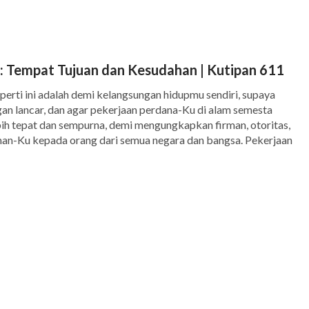
n dalam hati mereka; bahkan mereka tidak takut akan Tuhan.
: Tempat Tujuan dan Kesudahan | Kutipan 611
perti ini adalah demi kelangsungan hidupmu sendiri, supaya
an lancar, dan agar pekerjaan perdana-Ku di alam semesta
ih tepat dan sempurna, demi mengungkapkan firman, otoritas,
n-Ku kepada orang dari semua negara dan bangsa. Pekerjaan
engkau sekalian adalah awal dari […]