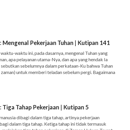
Karunia. Ketika pekerjaan baru dimulai, itu juga
ian Baru juga merupakan buku sejarah. Tentu
rjanjian Lama dan juga tidak mencatat lebih
pkan di Perjanjian Lama dicatat dalam Alkitab,
sus yang dicatat dalam keempat kitab
Injil
.
: Mengenal Pekerjaan Tuhan | Kutipan 141
aan, tetapi itu tidak dicatat secara rinci.
waktu-waktu ini, pada dasarnya, mengenal Tuhan yang
man, apa pelayanan utama-Nya, dan apa yang hendak Ia
am Perjanjian Baru disebabkan karena seberapa
ku sebutkan sebelumnya dalam perkataan-Ku bahwa Tuhan
r zaman) untuk memberi teladan sebelum pergi. Bagaimana
 pekerjaan-Nya selama tiga setengah tahun di
n ini? Dengan mengucapkan perkataan, dengan bekerja, […]
jumlahnya jauh lebih sedikit dibandingkan
. Oleh karenanya, terdapat lebih sedikit kitab
ama.
 Tiga Tahap Pekerjaan | Kutipan 5
ol. 1, Penampakan dan Pekerjaan Tuhan, "Tentang Alkitab (1)"
anusia dibagi dalam tiga tahap, artinya pekerjaan
gi dalam tiga tahap. Ketiga tahap ini tidak termasuk