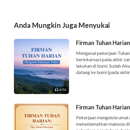
adalah produk dari pekerjaan di Zaman Kasih 
menjadi kedaluwarsa—dan karenanya, Perjanj
saja Perjanjian Baru tidaklah sesistematis Pe
Anda Mungkin Juga Menyukai
banyak hal. Semua perkataan yang Yahweh uca
sedangkan hanya beberapa dari perkataan Ye
Firman Tuhan Harian
Tentu saja, Yesus juga melakukan banyak pekerj
Mengenal pekerjaan Tuhan 
berinkarnasi pada akhir za
Sedikitnya jumlah catatan yang tercatat dal
lakukan di bumi. Sudah A
datang ke bumi (pada akhi
banyak pekerjaan yang Yesus lakukan; jumlah
cara Tuhan memberi telada
bumi ditambah dengan pekerjaan para rasul, 
6:56
dengan pekerjaan yang dilakukan oleh Yahweh
di Perjanjian Baru dibandingkan Perjanjian L
Firman Tuhan Harian:
—Firman, V
Pekerjaan mengelola umat m
menyelamatkan manusia diba