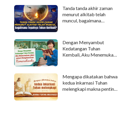
Tanda tanda akhir zaman
menurut alkitab telah
muncul, bagaimana
tepatnya Tuhan kembali?
Dengan Menyambut
Kedatangan Tuhan
Kembali, Aku Menemukan
Jalan untuk Menghentikan
Kemarahanku
Mengapa dikatakan bahwa
kedua inkarnasi Tuhan
melengkapi makna penting
inkarnasi?