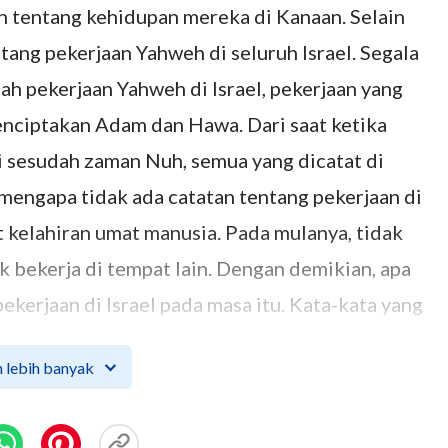
ah tentang kehidupan mereka di Kanaan. Selain
ntang pekerjaan Yahweh di seluruh Israel. Segala
lah pekerjaan Yahweh di Israel, pekerjaan yang
enciptakan Adam dan Hawa. Dari saat ketika
 sesudah zaman Nuh, semua yang dicatat di
 mengapa tidak ada catatan tentang pekerjaan di
at kelahiran umat manusia. Pada mulanya, tidak
ak bekerja di tempat lain. Dengan demikian, apa
ekerjaan di Israel pada masa itu. Kata-kata yang
, Yeremia, dan Yehezkiel ... kata-kata mereka
 lebih banyak
di muka bumi, mereka meramalkan pekerjaan
dari Tuhan, semua ini adalah pekerjaan Roh