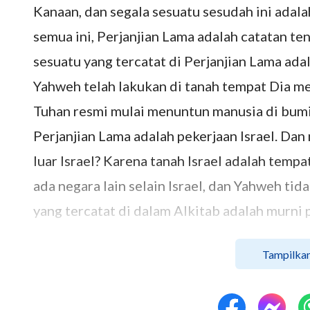
Kanaan, dan segala sesuatu sesudah ini adal
semua ini, Perjanjian Lama adalah catatan te
sesuatu yang tercatat di Perjanjian Lama ada
Yahweh telah lakukan di tanah tempat Dia m
Tuhan resmi mulai menuntun manusia di bumi
Perjanjian Lama adalah pekerjaan Israel. Dan
luar Israel? Karena tanah Israel adalah temp
ada negara lain selain Israel, dan Yahweh tid
yang tercatat di dalam Alkitab adalah murni p
diucapkan oleh para nabi, oleh Yesaya, Daniel
Tampilkan
meramalkan pekerjaan Yahweh yang lainnya 
Tuhan Yahweh itu sendiri. Semua ini berasal 