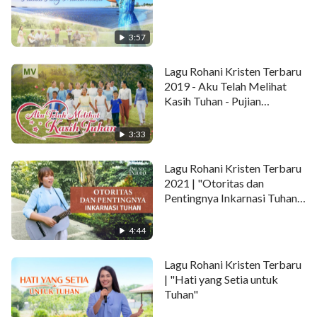
Puaskan Kau senang hatiku.
3:57
Kini ku di dunia berbeda, hanya Kau-lah yang
bersamaku.
Lagu Rohani Kristen Terbaru
2019 - Aku Telah Melihat
Kasih Tuhan - Pujian
Kita saling mengasihi; tak diganggu kesedihan.
Penyembahan（ Video
Musik）
Tak diganggu kesedihan. Kenangan buruk berlalu.
3:33
Kenangan buruk berlalu.
Lagu Rohani Kristen Terbaru
2021 | "Otoritas dan
Ikuti-Mu dalam kasih, ku dekat dengan-Mu,
Pentingnya Inkarnasi Tuhan"
(Music Video)
rasa bahagia Kau dan aku.
4:44
Tahu kehendak-Mu, hanya mematuhi-Mu,
Lagu Rohani Kristen Terbaru
| "Hati yang Setia untuk
tidak mau tak patuh pada-Mu.
Tuhan"