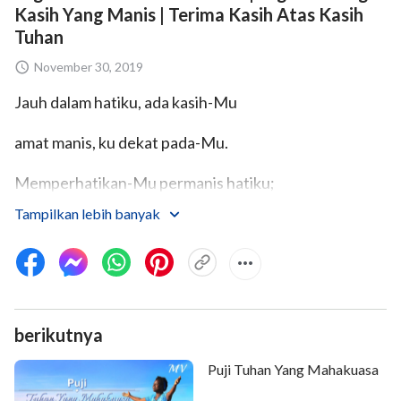
Kasih Yang Manis | Terima Kasih Atas Kasih
Tuhan
November 30, 2019
Jauh dalam hatiku, ada kasih-Mu
amat manis, ku dekat pada-Mu.
Memperhatikan-Mu permanis hatiku;
Tampilkan lebih banyak
melayani-Mu s'genap pikiranku.
Menuntun hatiku, itulah firman-Mu.
Ku ikuti langkah kasih-Mu.
berikutnya
Ku 'kan bertindak sesuai kehendak-Mu,
Puji Tuhan Yang Mahakuasa
puaskan Kau senang hatiku.