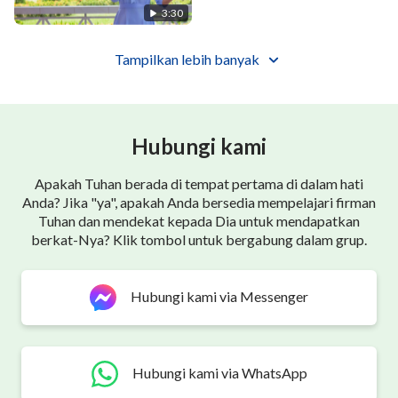
'Kan hidup di hadapan-Mu lebih dari sebelumnya,
3:30
tak dapat jauh dari-Mu lagi.
Tampilkan lebih banyak
Memikirkan dan mengecap firman-Mu,
ku kasihi yang kau miliki,
Hubungi kami
Ku kasihi siapa diri-Mu.
Apakah Tuhan berada di tempat pertama di dalam hati
Anda? Jika "ya", apakah Anda bersedia mempelajari firman
Ku ingin Kau jadi hidupku. Ku biarkan Kau ambil
Tuhan dan mendekat kepada Dia untuk mendapatkan
hatiku.
berkat-Nya? Klik tombol untuk bergabung dalam grup.
Oh! Aku mengasihi-Mu. Ku sudah ditaklukkan kasih-
Hubungi kami via Messenger
Mu.
Aku beruntung telah dilengkapi. 'Tuk puaskan hati-
Mu.
Hubungi kami via WhatsApp