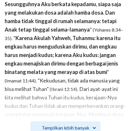
Sesungguhnya Aku berkata kepadamu, siapa saja
yang melakukan dosa adalah hamba dosa. Dan
hamba tidak tinggal di rumah selamanya: tetapi
Anak tetap tinggal selama-lamanya
"
(Yohanes 8:34–
. "
Karena Akulah Yahweh, Tuhanmu: karena itu
35)
engkau harus menguduskan dirimu, dan engkau
harus menjadi kudus; karena Aku kudus: jangan
engkau menajiskan dirimu dengan berbagai jenis
binatang melata yang merayap di atas bumi
"
. "Kekudusan, tidak ada manusia yang
(Imamat 11:44)
bisa melihat Tuhan"
. Dari ayat-ayat ini
(Ibrani 12:14)
kita melihat bahwa Tuhan itu kudus, kerajaan-Nya
kudus dan Tuhan tidak akan memperkenankan orang-
orang kotor memasuki kerajaan-Nya. Meskipun dosa-
dosa kita telah diampuni, sifat berdosa kita masih ada
Tampilkan lebih banyak