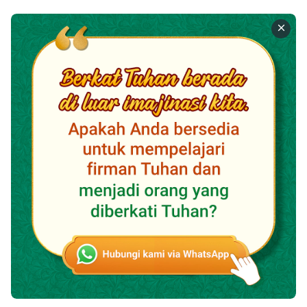
tidak akan dihukum. Setiap pelanggar harus
mempersembahkan korban untuk menebus dosa
mereka, atau mereka akan dihukum. Oleh karena itu,
orang-orang pada masa itu sangat patuh dengan
hukum dan tidak ada yang berani melanggarnya.
Menjelang akhir Zaman Hukum Taurat, orang-orang
semakin banyak berbuat dosa seiring kerusakan
mereka oleh Iblis tumbuh semakin dalam. Tidak ada
lagi korban yang cukup untuk menebus dosa-dosa
mereka dan semua orang berisiko dihukum mati
sesuai dengan hukum. Tuhan tidak tahan melihat
orang-orang yang telah Dia ciptakan dilahap oleh
Iblis, sehingga Tuhan menjadi manusia dan datang ke
bumi untuk bertindak sebagai korban penghapus dosa
dengan dipaku pada kayu salib, dengan demikian
menyelamatkan manusia dari hidup di bawah hukum