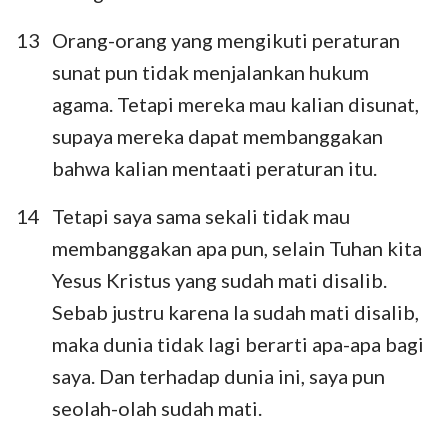
13
Orang-orang yang mengikuti peraturan
sunat pun tidak menjalankan hukum
agama. Tetapi mereka mau kalian disunat,
supaya mereka dapat membanggakan
bahwa kalian mentaati peraturan itu.
14
Tetapi saya sama sekali tidak mau
membanggakan apa pun, selain Tuhan kita
Yesus Kristus yang sudah mati disalib.
Sebab justru karena Ia sudah mati disalib,
1
2
3
4
5
6
maka dunia tidak lagi berarti apa-apa bagi
saya. Dan terhadap dunia ini, saya pun
seolah-olah sudah mati.