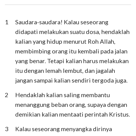
I Timotius
II Timotius
Titus
Filemon
1
Saudara-saudara! Kalau seseorang
didapati melakukan suatu dosa, hendaklah
Ibrani
Yakobus
kalian yang hidup menurut Roh Allah,
I Petrus
II Petrus
membimbing orang itu kembali pada jalan
yang benar. Tetapi kalian harus melakukan
I Yohanes
II Yohanes
itu dengan lemah lembut, dan jagalah
III Yohanes
Yudas
jangan sampai kalian sendiri tergoda juga.
Wahyu
2
Hendaklah kalian saling membantu
menanggung beban orang, supaya dengan
demikian kalian mentaati perintah Kristus.
3
Kalau seseorang menyangka dirinya