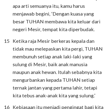
apa arti semuanya itu, kamu harus
menjawab begini, ‘Dengan kuasa yang
besar TUHAN membawa kita keluar dari
negeri Mesir, tempat kita diperbudak.
15
Ketika raja Mesir berkeras kepala dan
tidak mau melepaskan kita pergi, TUHAN
membunuh setiap anak laki-laki yang
sulung di Mesir, baik anak manusia
maupun anak hewan. Itulah sebabnya kita
mengurbankan kepada TUHAN setiap
ternak jantan yang pertama lahir, tetapi
kita tebus anak-anak kita yang sulung.’
1
2
3
4
5
6
7
8
9
10
11
12
13
14
16
Kebiasaan itu menjadi pengingat bagi kita