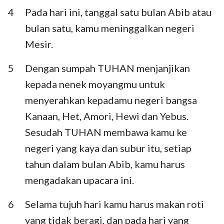
Habakuk
Zefanya
4
Pada hari ini, tanggal satu bulan Abib atau
bulan satu, kamu meninggalkan negeri
Hagai
Zakharia
Mesir.
Maleakhi
5
Dengan sumpah TUHAN menjanjikan
kepada nenek moyangmu untuk
menyerahkan kepadamu negeri bangsa
Kanaan, Het, Amori, Hewi dan Yebus.
Sesudah TUHAN membawa kamu ke
negeri yang kaya dan subur itu, setiap
tahun dalam bulan Abib, kamu harus
mengadakan upacara ini.
6
Selama tujuh hari kamu harus makan roti
yang tidak beragi, dan pada hari yang