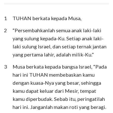
Ezra
Nehemia
Ester
Ayub
1
TUHAN berkata kepada Musa,
Mazmur
Amsal
2
“Persembahkanlah semua anak laki-laki
yang sulung kepada-Ku. Setiap anak laki-
Pengkhotbah
Kidung Agung
laki sulung Israel, dan setiap ternak jantan
Yesaya
Yeremia
yang pertama lahir, adalah milik-Ku.”
Ratapan
Yehezkiel
3
Musa berkata kepada bangsa Israel, “Pada
Daniel
Hosea
hari ini TUHAN membebaskan kamu
dengan kuasa-Nya yang besar, sehingga
Yoel
Amos
kamu dapat keluar dari Mesir, tempat
Obaja
Yunus
kamu diperbudak. Sebab itu, peringatilah
Mikha
Nahum
hari ini. Janganlah makan roti yang beragi.