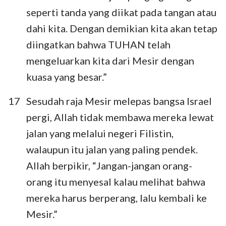
seperti tanda yang diikat pada tangan atau
15
16
17
18
19
20
21
dahi kita. Dengan demikian kita akan tetap
22
23
24
25
26
27
28
diingatkan bahwa TUHAN telah
29
30
31
32
33
34
35
mengeluarkan kita dari Mesir dengan
36
37
38
39
40
kuasa yang besar.”
17
Sesudah raja Mesir melepas bangsa Israel
pergi, Allah tidak membawa mereka lewat
jalan yang melalui negeri Filistin,
walaupun itu jalan yang paling pendek.
Allah berpikir, “Jangan-jangan orang-
orang itu menyesal kalau melihat bahwa
mereka harus berperang, lalu kembali ke
Mesir.”