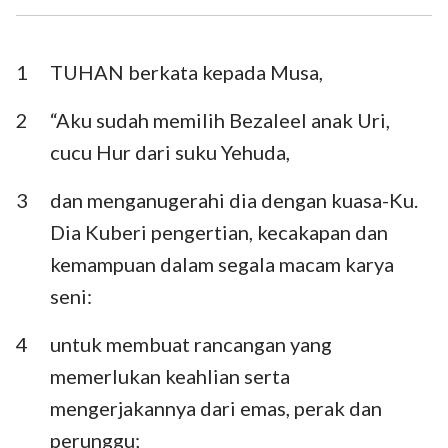
Ezra
Nehemia
Ester
Ayub
1
TUHAN berkata kepada Musa,
Mazmur
Amsal
2
“Aku sudah memilih Bezaleel anak Uri,
cucu Hur dari suku Yehuda,
Pengkhotbah
Kidung Agung
3
dan menganugerahi dia dengan kuasa-Ku.
Yesaya
Yeremia
Dia Kuberi pengertian, kecakapan dan
Ratapan
Yehezkiel
kemampuan dalam segala macam karya
Daniel
Hosea
seni:
Yoel
Amos
4
untuk membuat rancangan yang
memerlukan keahlian serta
Obaja
Yunus
mengerjakannya dari emas, perak dan
Mikha
Nahum
perunggu;