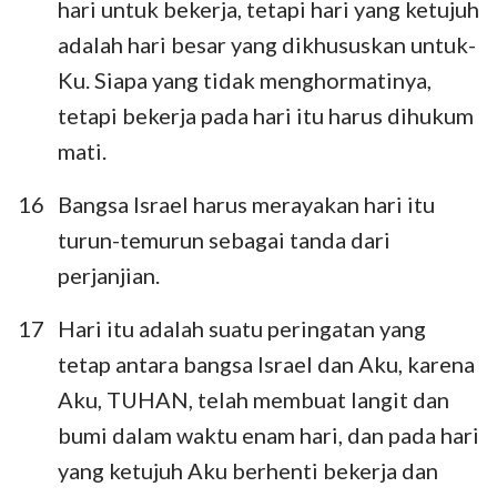
hari untuk bekerja, tetapi hari yang ketujuh
adalah hari besar yang dikhususkan untuk-
Ku. Siapa yang tidak menghormatinya,
1
2
3
4
5
6
7
tetapi bekerja pada hari itu harus dihukum
8
9
10
11
12
13
14
mati.
15
16
17
18
19
20
21
16
Bangsa Israel harus merayakan hari itu
22
23
24
25
26
27
28
turun-temurun sebagai tanda dari
perjanjian.
29
30
31
32
33
34
35
36
37
38
39
40
17
Hari itu adalah suatu peringatan yang
tetap antara bangsa Israel dan Aku, karena
Aku, TUHAN, telah membuat langit dan
bumi dalam waktu enam hari, dan pada hari
yang ketujuh Aku berhenti bekerja dan