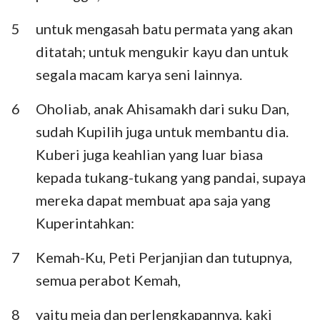
Habakuk
Zefanya
5
untuk mengasah batu permata yang akan
Hagai
Zakharia
ditatah; untuk mengukir kayu dan untuk
segala macam karya seni lainnya.
Maleakhi
6
Oholiab, anak Ahisamakh dari suku Dan,
sudah Kupilih juga untuk membantu dia.
Kuberi juga keahlian yang luar biasa
kepada tukang-tukang yang pandai, supaya
mereka dapat membuat apa saja yang
Kuperintahkan:
7
Kemah-Ku, Peti Perjanjian dan tutupnya,
semua perabot Kemah,
8
yaitu meja dan perlengkapannya, kaki