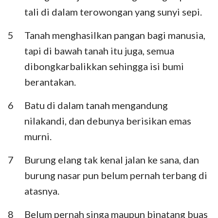
Habakuk
Zefanya
tali di dalam terowongan yang sunyi sepi.
Hagai
Zakharia
5
Tanah menghasilkan pangan bagi manusia,
tapi di bawah tanah itu juga, semua
Maleakhi
dibongkarbalikkan sehingga isi bumi
berantakan.
6
Batu di dalam tanah mengandung
nilakandi, dan debunya berisikan emas
murni.
7
Burung elang tak kenal jalan ke sana, dan
burung nasar pun belum pernah terbang di
atasnya.
8
Belum pernah singa maupun binatang buas