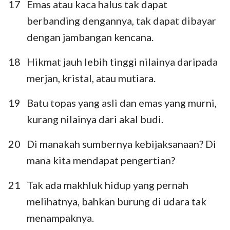
17
Emas atau kaca halus tak dapat
berbanding dengannya, tak dapat dibayar
dengan jambangan kencana.
18
Hikmat jauh lebih tinggi nilainya daripada
merjan, kristal, atau mutiara.
19
Batu topas yang asli dan emas yang murni,
kurang nilainya dari akal budi.
20
Di manakah sumbernya kebijaksanaan? Di
1
2
3
4
5
6
7
mana kita mendapat pengertian?
8
9
10
11
12
13
14
21
Tak ada makhluk hidup yang pernah
15
16
17
18
19
20
21
melihatnya, bahkan burung di udara tak
22
23
24
25
26
27
28
menampaknya.