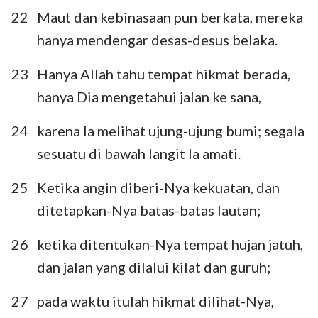
29
30
31
32
33
34
35
22
Maut dan kebinasaan pun berkata, mereka
36
37
38
39
40
41
42
hanya mendengar desas-desus belaka.
23
Hanya Allah tahu tempat hikmat berada,
hanya Dia mengetahui jalan ke sana,
24
karena Ia melihat ujung-ujung bumi; segala
sesuatu di bawah langit Ia amati.
25
Ketika angin diberi-Nya kekuatan, dan
ditetapkan-Nya batas-batas lautan;
26
ketika ditentukan-Nya tempat hujan jatuh,
dan jalan yang dilalui kilat dan guruh;
27
pada waktu itulah hikmat dilihat-Nya,