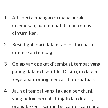
Ezra
Nehemia
Ester
Ayub
1
Ada pertambangan di mana perak
ditemukan; ada tempat di mana emas
Mazmur
Amsal
dimurnikan.
Pengkhotbah
Kidung Agung
2
Besi digali dari dalam tanah; dari batu
Yesaya
Yeremia
dilelehkan tembaga.
Ratapan
Yehezkiel
3
Gelap yang pekat ditembusi, tempat yang
Daniel
Hosea
paling dalam diselidiki. Di situ, di dalam
kegelapan, orang mencari batu-batuan.
Yoel
Amos
4
Jauh di tempat yang tak ada penghuni,
Obaja
Yunus
yang belum pernah diinjak dan dilalui,
Mikha
Nahum
orang bekerja sambil bergantungan pada