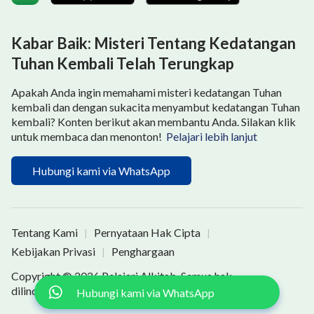
bersama mereka, memuji dan menyanjung mereka,
karena baru saat itulah mereka akan membuka
Kabar Baik: Misteri Tentang Kedatangan
dompet dan belanja di tokoku. Meskipun aku benci
Tuhan Kembali Telah Terungkap
melakukan hal-hal dengan cara yang salah, untuk
Apakah Anda ingin memahami misteri kedatangan Tuhan
menghasilkan uang, aku harus memaksa diriku untuk
kembali dan dengan sukacita menyambut kedatangan Tuhan
menyesuaikan diri dengan masyarakat kalangan atas
kembali? Konten berikut akan membantu Anda. Silakan klik
di mana semua orang hidup dalam kepura-puraan. Jika
untuk membaca dan menonton!
Pelajari lebih lanjut
selama hari-hariku bekerja di pabrik aku kelelahan
Hubungi kami via WhatsApp
secara fisik, hari-hariku menjalankan bisnis
melelahkan secara mental dan fisik. Namun, setelah
beberapa tahun berjuang dan berusaha, bisnisku
Tentang Kami
Pernyataan Hak Cipta
|
|
menjadi makmur dan semakin tumbuh setiap harinya.
Kebijakan Privasi
Penghargaan
|
Aku membeli sebuah sebuah vila 5 lantai di pusat kota
Copyright © 2026
Pelajari Alkitab
. Semua hak
dan juga sebuah sedan, dan akhirnya menjalani
dilindungi undang-undang.
Hubungi kami via WhatsApp
kehidupan kelas menengah ke atas yang aku impikan