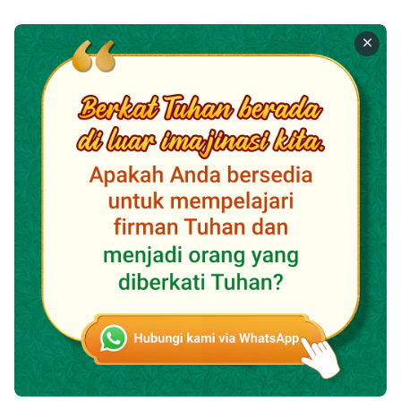
sebuah pabrik—mengoperasikan peralatan produksi
berukuran besar. Meskipun pekerjaannya melelahkan
dan berbahaya, aku senang menanggungnya, aku
sering mendengar ayahku berkata, "Tanpa kerja
keras, tidak ada keberhasilan." Penderitaan diperlukan
untuk menjalani kehidupan yang lebih baik.
Setelah bekerja selama beberapa tahun, kami telah
berhemat dan menabung untuk membangun rumah 3
lantai di ibu kota kabupaten, dan kehidupan menjadi
lebih baik. Menurut standar desa kami, kami sudah
termasuk kaya. Penduduk desa lainnya mengagumi
dan memandang kami, dan sering berkata, sambil
mengacungkan jempol, bahwa aku pekerja yang
cakap, perkataan yang sangat memuaskan