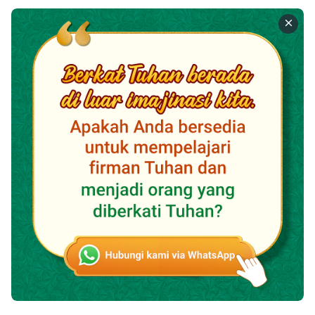
biasa. Sejak bergaul dengan Yesus, Petrus juga
menyadari bahwa karakter-Nya berbeda dengan
manusia biasa. Ia selalu bertindak dengan mantap dan
tidak pernah tergesa-gesa, tidak pernah melebih-
lebihkan atau meremehkan suatu perkara, dan
menjalani hidup-Nya dengan sewajarnya sekaligus
mengagumkan. Dalam bertutur kata, Yesus elegan
dan elok, terbuka dan riang, tetapi tenang, dan tidak
pernah kehilangan martabat-Nya dalam
melaksanakan pekerjaan-Nya. Petrus melihat bahwa
Yesus terkadang pendiam, tetapi pada waktu lain
berbicara tak henti-hentinya. Terkadang, Ia begitu
bahagia sehingga terlihat begitu hidup dan tangkas
seperti burung merpati, tetapi terkadang begitu
sedih sehingga sama sekali tidak berbicara, seolah-