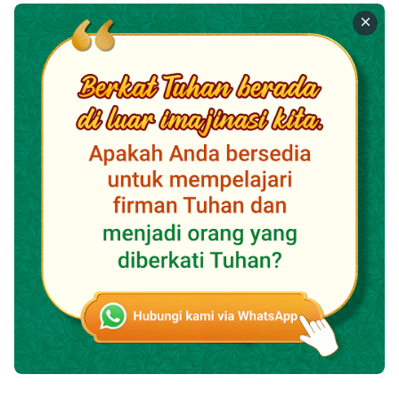
manusia, manusia harus mengetahui ungkapan
tentang Dia selama tiga tahap pekerjaan ini. Inilah
yang harus dilakukan oleh manusia. Apa yang Tuhan
sembunyikan dari manusia adalah apa yang tidak
mampu dicapai oleh manusia, dan apa yang tidak boleh
diketahui manusia, sedangkan apa yang ditunjukkan
oleh Tuhan kepada manusia adalah apa yang manusia
harus ketahui, dan harus manusia miliki. Masing-
masing tahap pekerjaan ini dilaksanakan di atas
landasan dari tahap sebelumnya; tahap ini tidak
dilaksanakan secara mandiri, terpisah dari pekerjaan
penyelamatan. Walaupun ada perbedaan besar pada
zaman dan jenis pekerjaan yang dilakukan, pada
intinya tetaplah pekerjaan penyelamatan manusia,
dan setiap tahap pekerjaan penyelamatan ini lebih