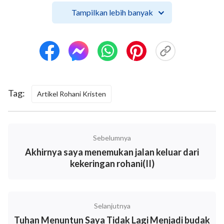
Tampilkan lebih banyak
Tag:
Artikel Rohani Kristen
Suatu hari pada bulan Juli, aku bertemu seseorang
bernama Saudara Li, yang berasal dari gereja lain, di
Sebelumnya
rumah temanku. Oleh karena kami semua percaya
Akhirnya saya menemukan jalan keluar dari
pada Tuhan, kami mengobrol bersama dengan sangat
kekeringan rohani(II)
ramah. Saat kami membicarakan tentang kegelapan
dan kejahatan dalam masyarakat dewasa ini dan
tentang bagaimana semua orang hidup dalam dosa,
Selanjutnya
Saudara Li mengatakan bahwa akar penyebabnya
Tuhan Menuntun Saya Tidak Lagi Menjadi budak