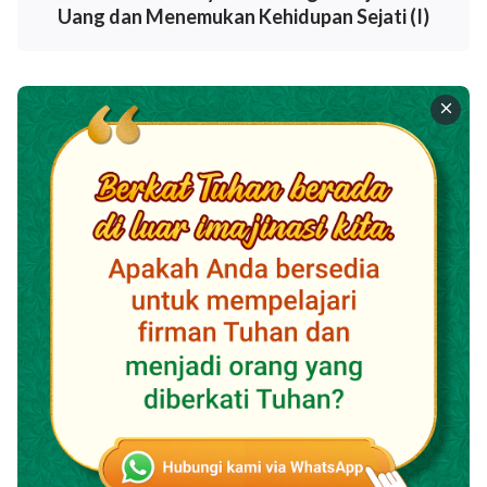
adalah, setelah Iblis merusak umat manusia, kita
Uang dan Menemukan Kehidupan Sejati (I)
semua mulai hidup di dalam watak rusak Iblis, dan kita
menjadi congkak dan sombong, bengkok dan penuh
tipu daya, egois dan hina, dan kita mulai berencana
buruk terhadap satu sama lain demi keuntungan, dan
kita mulai berkelahi satu sama lain dan tidak
mendengarkan orang lain. Ini mengakibatkan orang-
orang tidak dapat hidup damai dengan satu sama lain,
termasuk orang-orang yang percaya kepada Tuhan.
Aku sepenuhnya setuju dengan perkataan Saudara Li
dan sangat terpengaruh oleh kata-katanya. Setelah
itu, Saudara Li membicarakan antara lain tentang niat
Tuhan di balik penghancuran dunia dengan air bah
dan penghancuran bangsa Sodom dengan api, dan dia
membicarakan tentang pentingnya Tuhan mengambil
nama yang berbeda di setiap zaman, serta misteri