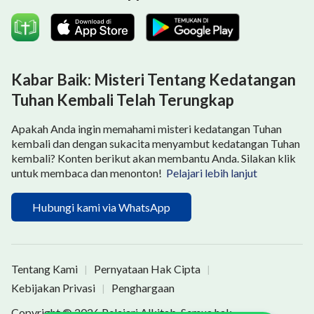
melakukan tahap pekerjaan penyucian terhadap
manusia, hatiku mulai berpacu, dan aku berpikir:
Bagaimana mungkin masih ada tahap pekerjaan
penghakiman? Ketika Tuhan Yesus disalibkan, Dia
Kabar Baik: Misteri Tentang Kedatangan
jelas-jelas berfirman, ‘
Sudah selesai,
’ artinya
Tuhan Kembali Telah Terungkap
pekerjaan Tuhan sudah selesai, bahwa kita telah
Apakah Anda ingin memahami misteri kedatangan Tuhan
diampuni dan diselamatkan dan bahwa, ketika Tuhan
kembali dan dengan sukacita menyambut kedatangan Tuhan
datang kembali, kita akan segera diangkat ke surga.
kembali? Konten berikut akan membantu Anda. Silakan klik
untuk membaca dan menonton!
Pelajari lebih lanjut
Tidak mungkin ada pekerjaan baru. Memikirkan hal ini,
aku berkata kepada Saudara Li, "Aku telah mendengar
Hubungi kami via WhatsApp
banyak pendeta berkhotbah dan belum pernah
mendengar bahwa Tuhan Yesus masih memiliki tahap
pekerjaan yang harus dilakukan ketika Dia datang
Tentang Kami
Pernyataan Hak Cipta
|
|
kembali. Selain itu, ketika Yesus disalibkan, Dia
Kebijakan Privasi
Penghargaan
|
berkata, ‘
Sudah selesai,
’ dan ini menunjukkan bahwa
Copyright © 2026
Pelajari Alkitab
. Semua hak