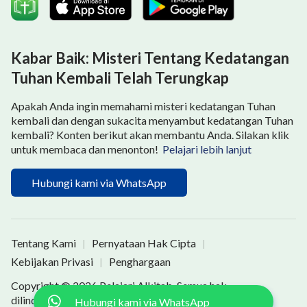
Dikutip dari "Kata Pengantar, Firman Menampakkan Diri
dalam Rupa Manusia"
Kabar Baik: Misteri Tentang Kedatangan
Tuhan Kembali Telah Terungkap
Apakah Anda ingin memahami misteri kedatangan Tuhan
kembali dan dengan sukacita menyambut kedatangan Tuhan
kembali? Konten berikut akan membantu Anda. Silakan klik
untuk membaca dan menonton!
Pelajari lebih lanjut
Hubungi kami via WhatsApp
Tentang Kami
Pernyataan Hak Cipta
|
|
Kebijakan Privasi
Penghargaan
|
Copyright © 2026
Pelajari Alkitab
. Semua hak
dilindungi undang-undang.
Hubungi kami via WhatsApp