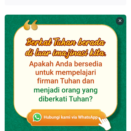
untuk menyelamatkan manusia dan demi kehendak
Tuhan. Dengan Tuhan menjadi daging, Dia pun
mewujudkan hakikat-Nya dalam daging-Nya,
sehingga daging-Nya memadai untuk melaksanakan
pekerjaan-Nya. Oleh karena itu, semua pekerjaan Roh
Tuhan digantikan oleh pekerjaan Kristus selama masa
inkarnasi, dan inti semua pekerjaan di sepanjang masa
inkarnasi adalah pekerjaan Kristus. Pekerjaan
tersebut tidak dapat dicampur dengan pekerjaan di
zaman lain. Lalu, karena Tuhan menjadi daging, Dia
bekerja dalam identitas daging-Nya; karena Dia
datang dalam daging, Dia pun menyelesaikan
pekerjaan yang harus dilakukan-Nya dalam daging.
Baik Roh Tuhan maupun Kristus, keduanya adalah
Tuhan itu sendiri, dan Dia melakukan pekerjaan yang