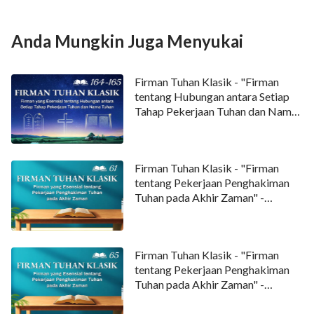
dan masuk ke dalam kehidupan kekal bersama
manusia. Kekotoran dan ketidaktaatan di muka bumi
Anda Mungkin Juga Menyukai
akan lenyap, dan semua ratapan akan lenyap, dan
segala sesuatu di dunia ini yang menentang Tuhan
Firman Tuhan Klasik - "Firman
tentang Hubungan antara Setiap
akan lenyap. Hanya Tuhan dan orang-orang yang
Tahap Pekerjaan Tuhan dan Nama
telah diselamatkan-Nya yang akan tinggal tetap;
Tuhan" - Kutipan164-165
hanya ciptaan-Nya yang tetap hidup.
Dikutip dari "Tuhan dan Manusia akan Masuk ke Tempat
Firman Tuhan Klasik - "Firman
Perhentian Bersama-sama" dalam "Firman Menampakkan
tentang Pekerjaan Penghakiman
Diri dalam Rupa Manusia"
Tuhan pada Akhir Zaman" -
Kutipan 61
Firman Tuhan Klasik - "Firman
tentang Pekerjaan Penghakiman
Tuhan pada Akhir Zaman" -
Kutipan 65