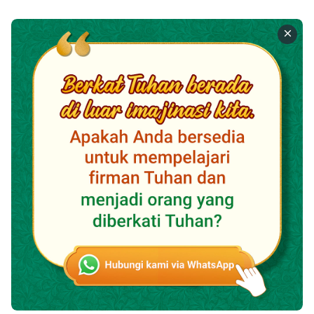
posisinya yang semestinya dan tunduk pada semua
pengaturan Tuhan, Dia akan mendapatkan
sekelompok orang di bumi yang menyembah-Nya, dan
Dia juga akan membangun kerajaan di muka bumi yang
menyembah-Nya. Dia akan meraih kemenangan kekal
di atas bumi, dan mereka yang menentang-Nya akan
binasa selamanya. Ini akan memulihkan maksud-Nya
yang semula dalam menciptakan manusia; ini akan
memulihkan tujuan-Nya dalam menciptakan segala
sesuatu, dan ini juga akan memulihkan otoritas-Nya di
bumi, di antara segala sesuatu, dan di antara musuh-
musuh-Nya. Semua ini akan menjadi lambang
kemenangan telak-Nya. Sejak saat itu, manusia akan
masuk ke tempat perhentian dan memulai kehidupan
yang berada di jalur yang benar. Tuhan juga akan
masuk ke tempat perhentian kekal bersama manusia,