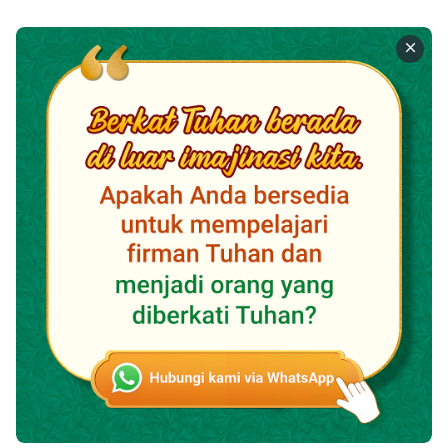
Tuhan atas orang Israel, tetapi juga Tuhan atas semua
bangsa bukan Yahudi, bahkan atas mereka yang sudah
Kukutuk. Aku akan membiarkan semua orang melihat
bahwa Akulah Tuhan atas seluruh ciptaan. Inilah
pekerjaan terbesar-Ku, tujuan dari rencana
pekerjaan-Ku pada akhir zaman, dan satu-satunya
pekerjaan yang harus digenapi pada akhir zaman.
Dikutip dari "Pekerjaan Menyebarkan Injil Juga Merupakan
Pekerjaan Menyelamatkan Manusia" dalam "Firman
Menampakkan Diri dalam Rupa Manusia"