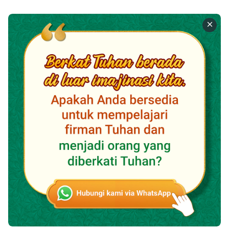
bertahan dengan penerapan-penerapan yang lama
dan terang yang lama. Pekerjaan Tuhan bisa berubah
drastis dalam waktu tiga atau lima tahun saja, jadi
bukankah perubahan yang jauh lebih besar bisa saja
terjadi dalam jangka waktu 2.000 tahun? Jika manusia
tidak memiliki terang atau penerapan yang baru untuk
dilakukan, ini berarti dia tidak mengikuti pekerjaan
Roh Kudus. Inilah kegagalan manusia; keberadaan
pekerjaan Tuhan yang baru tidak bisa disangkal
karena, pada zaman sekarang, mereka yang
sebelumnya memiliki pekerjaan Roh Kudus masih
tetap melakukan penerapan-penerapan yang telah
ketinggalan zaman. Pekerjaan Roh Kudus selalu
bergerak maju, dan semua orang yang berada di dalam
aliran Roh Kudus harus pula bergerak maju lebih
dalam dan berubah, langkah demi langkah. Mereka