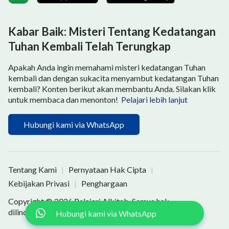
berpegang pada terang di masa yang lampau, tidak
dapat disangkal bahwa mereka tidak mengenal
Kabar Baik: Misteri Tentang Kedatangan
pekerjaan Roh Kudus. Mengapa ada semua
Tuhan Kembali Telah Terungkap
pembahasan tentang perubahan dalam penerapan
Apakah Anda ingin memahami misteri kedatangan Tuhan
yang harus dilakukan manusia, perbedaan antara
kembali dan dengan sukacita menyambut kedatangan Tuhan
penerapan manusia di masa lampau dan penerapan di
kembali? Konten berikut akan membantu Anda. Silakan klik
untuk membaca dan menonton!
Pelajari lebih lanjut
masa sekarang, tentang bagaimana penerapan
dilakukan di zaman yang sebelumnya dan bagaimana
Hubungi kami via WhatsApp
penerapan itu dilakukan di masa sekarang?
Pemisahan seperti itu dalam penerapan manusia
selalu dibahas karena pekerjaan Roh Kudus selalu
Tentang Kami
Pernyataan Hak Cipta
|
|
bergerak maju secara konstan, dan karena itu
Kebijakan Privasi
Penghargaan
|
penerapan manusia pun dituntut untuk senantiasa
Copyright © 2026
Pelajari Alkitab
. Semua hak
berubah. Jika manusia terjebak terus di satu tahap
dilindungi undang-undang.
Hubungi kami via WhatsApp
tertentu, ini membuktikan bahwa dia tidak mampu