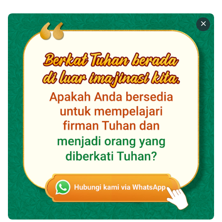
demikian agung, tidak akan ada seorang pun yang
akan diselamatkan. Jika Roh Tuhan bekerja secara
langsung di antara manusia, manusia akan diremukkan
dan ditawan sepenuhnya oleh Iblis karena manusia
tidak mampu untuk berhubungan dengan Tuhan.
Dikutip dari "Misteri
Inkarnasi
(4)" dalam "Firman
Menampakkan Diri dalam Rupa Manusia"