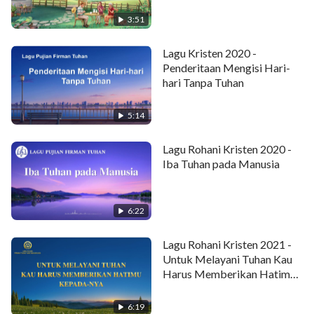
Kau mungkin senang melihat Yesus turun,
3:51
tapi itulah saat
Lagu Kristen 2020 -
kau dihukum di neraka.
Penderitaan Mengisi Hari-
hari Tanpa Tuhan
Itu menandai akhir peng'lolaan Tuhan.
5:14
Tuhan mengupah yang baik,
Lagu Rohani Kristen 2020 -
dan menghukum yang jahat.
Iba Tuhan pada Manusia
Penghakiman-Nya b'rakhir
6:22
sebelum manusia lihat tanda,
Lagu Rohani Kristen 2021 -
ketika hanya ada
Untuk Melayani Tuhan Kau
Harus Memberikan Hatimu
pengungkapan keb'naran.
kepada-Nya
6:19