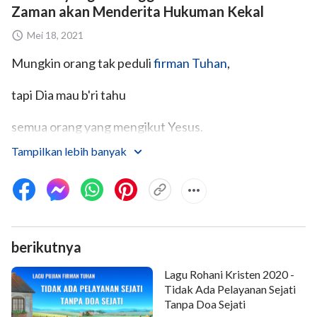
Zaman akan Menderita Hukuman Kekal
Mei 18, 2021
Mungkin orang tak peduli
firman Tuhan
,
tapi Dia mau b'ri tahu
semua orang yang mengikut Yesus.
Tampilkan lebih banyak
Ⅰ
Saat kau melihat Yesus
turun di atas awan,
berikutnya
itulah kemunculan dari
Lagu Rohani Kristen 2020 -
Sang Surya Kebenaran.
Tidak Ada Pelayanan Sejati
Tanpa Doa Sejati