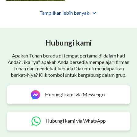
Ⅱ
Tampilkan lebih banyak
Yang men'rima kebenaran
tak cari tanda, 'kan disucikan,
Hubungi kami
'kan datang di hadapan takhta
dan dipeluk Tuhan.
Apakah Tuhan berada di tempat pertama di dalam hati
Anda? Jika "ya", apakah Anda bersedia mempelajari firman
Tuhan dan mendekat kepada Dia untuk mendapatkan
Namun yang yakin Yesus
berkat-Nya? Klik tombol untuk bergabung dalam grup.
yang tak datang di atas awan
Hubungi kami via Messenger
adalah Kristus yang palsu,
'kan dihukum s'lamanya.
Hubungi kami via WhatsApp
S'bab iman mereka