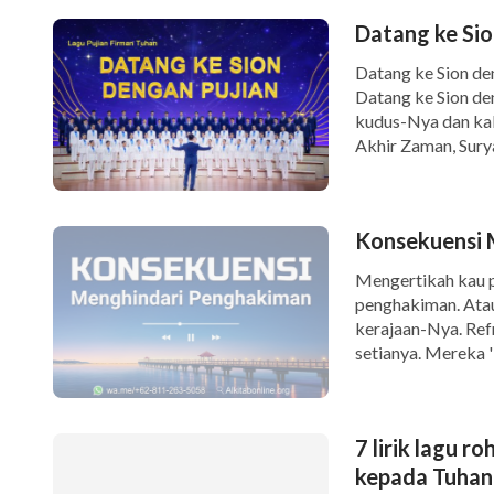
Datang ke Sio
Datang ke Sion den
Datang ke Sion de
kudus-Nya dan ka
Akhir Zaman, Surya
semesta. Tuhan Ma
Konsekuensi 
Mengertikah kau p
penghakiman. Atau
kerajaan-Nya. Refr
setianya. Mereka 
kebenaran Tuhan, 
dihakimi tapi […]
7 lirik lagu 
kepada Tuhan