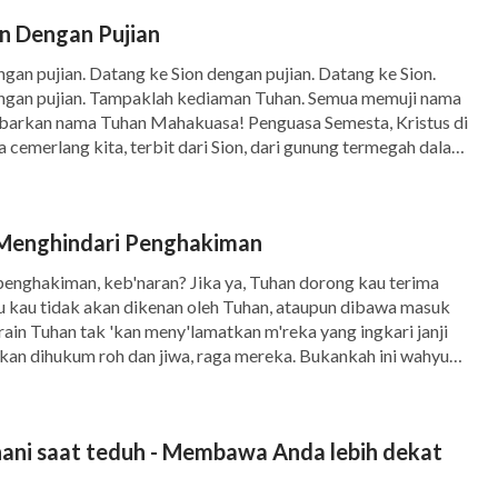
n Dengan Pujian
gan pujian. Datang ke Sion dengan pujian. Datang ke Sion.
ngan pujian. Tampaklah kediaman Tuhan. Semua memuji nama
barkan nama Tuhan Mahakuasa! Penguasa Semesta, Kristus di
 cemerlang kita, terbit dari Sion, dari gunung termegah dalam
hakuasa! Bersuka bagi-Mu, menari dan menyanyi. Tuhan […]
Menghindari Penghakiman
enghakiman, keb'naran? Jika ya, Tuhan dorong kau terima
 kau tidak akan dikenan oleh Tuhan, ataupun dibawa masuk
ain Tuhan tak 'kan meny'lamatkan m'reka yang ingkari janji
'kan dihukum roh dan jiwa, raga mereka. Bukankah ini wahyu
tujuan-Nya untuk hakimi manusia? Bait 2 Mereka yang
rohani saat teduh - Membawa Anda lebih dekat