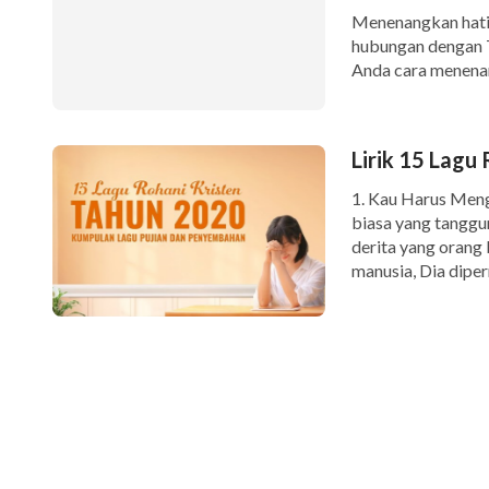
Menenangkan hati 
hubungan dengan T
Anda cara menenan
Anda dapat mencap
berkat Tuhan. 1. li
Lirik 15 Lagu
1. Kau Harus Meng
biasa yang tanggun
derita yang orang
manusia, Dia diper
tahap ini; b'rarti