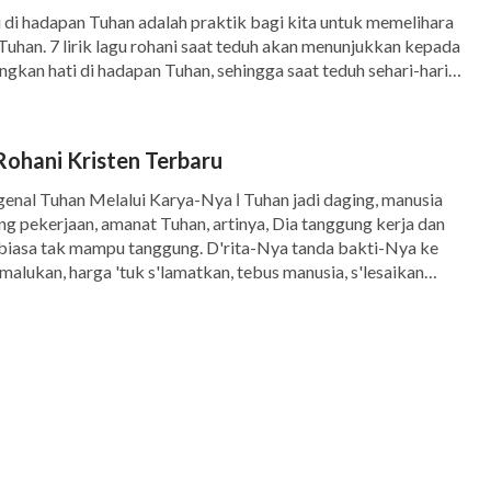
di hadapan Tuhan adalah praktik bagi kita untuk memelihara
uhan. 7 lirik lagu rohani saat teduh akan menunjukkan kepada
gkan hati di hadapan Tuhan, sehingga saat teduh sehari-hari
ai efek dekat dengan Tuhan serta memperoleh hadirat dan
rik lagu rohani saat teduh - Engkau […]
 Rohani Kristen Terbaru
enal Tuhan Melalui Karya-Nya Ⅰ Tuhan jadi daging, manusia
g pekerjaan, amanat Tuhan, artinya, Dia tanggung kerja dan
 biasa tak mampu tanggung. D'rita-Nya tanda bakti-Nya ke
malukan, harga 'tuk s'lamatkan, tebus manusia, s'lesaikan
 Tuhan 'kan tebus manusia dari salib. Harga yang dibayar […]