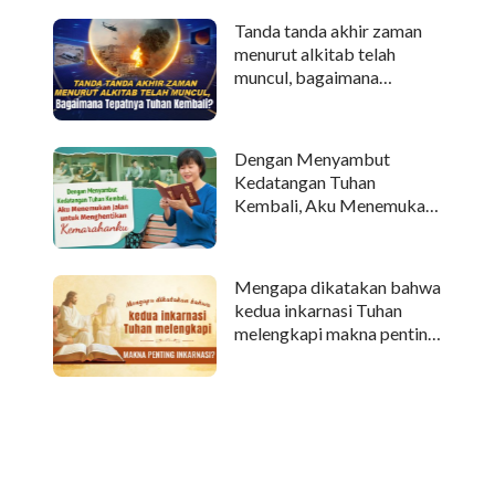
Tanda tanda akhir zaman
menurut alkitab telah
muncul, bagaimana
tepatnya Tuhan kembali?
Dengan Menyambut
Kedatangan Tuhan
Kembali, Aku Menemukan
Jalan untuk Menghentikan
Kemarahanku
Mengapa dikatakan bahwa
kedua inkarnasi Tuhan
melengkapi makna penting
inkarnasi?