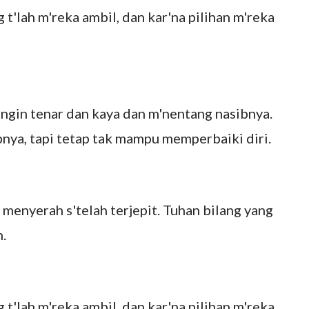
t'lah m'reka ambil, dan kar'na pilihan m'reka
ingin tenar dan kaya dan m'nentang nasibnya.
bnya, tapi tetap tak mampu memperbaiki diri.
menyerah s'telah terjepit. Tuhan bilang yang
.
t'lah m'reka ambil, dan kar'na pilihan m'reka