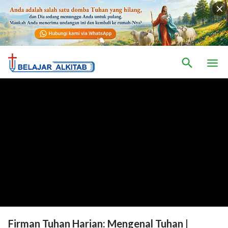
Firman Tuhan Harian: Mengenal Tuhan |