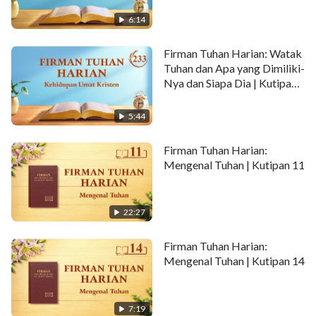
hasil seperti apa yang Ia inginkan dari pekerjaan
6:14
pengelolaan-Nya—yaitu, inti dan tujuan dari
pekerjaan pengelolaan-Nya. Demi memahami hal-hal
Firman Tuhan Harian: Watak
Tuhan dan Apa yang Dimiliki-
tersebut kita perlu kembali ke suatu saat yang hening
Nya dan Siapa Dia | Kutipan
dan tenang ketika belum ada manusia ...
233
5:44
Ketika Tuhan bangkit dari peristirahatan-Nya, yang
terpikir oleh-Nya pertama kali adalah ini: menciptakan
Firman Tuhan Harian:
Mengenal Tuhan | Kutipan 11
seseorang yang hidup, seorang manusia yang nyata
dan hidup—seseorang yang akan hidup bersama dan
menjadi pendamping-Nya terus-menerus. Orang ini
22:27
dapat mendengarkan-Nya, dan Tuhan dapat
Firman Tuhan Harian:
mencurahkan isi hati serta berbicara kepadanya. Lalu,
Mengenal Tuhan | Kutipan 14
untuk pertama kalinya, Tuhan mengambil segenggam
tanah dan menggunakannya untuk menciptakan
manusia hidup pertama yang ada dalam bayangan-
7:19