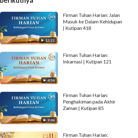
berikutnya
Firman Tuhan Harian: Jalan
Masuk ke Dalam Kehidupan
| Kutipan 418
12:22
Firman Tuhan Harian:
Inkarnasi | Kutipan 121
4:56
Firman Tuhan Harian:
Penghakiman pada Akhir
Zaman | Kutipan 85
9:46
Firman Tuhan Harian: