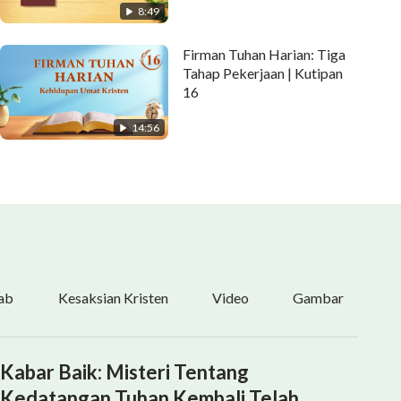
8:49
Firman Tuhan Harian: Tiga
Tahap Pekerjaan | Kutipan
16
14:56
ab
Kesaksian Kristen
Video
Gambar
Kabar Baik: Misteri Tentang
Kedatangan Tuhan Kembali Telah