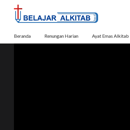
Beranda
Renungan Harian
Ayat Emas Alkitab