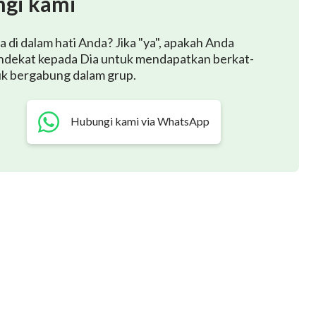
gi kami
ang bersifat terumuskan, juga bukan sebuah hukum.
di dalam hati Anda? Jika "ya", apakah Anda
uatu yang hidup, dan merupakan aturan yang harus
ndekat kepada Dia untuk mendapatkan berkat-
iki seorang manusia dalam hidupnya. Ini merupakan hal
uk bergabung dalam grup.
. Tidak peduli berada pada tahapan mana
irman Tuhan atau kebenaran, dan apa yang engkau
Hubungi kami via WhatsApp
ui tentang apa yang Ia punya dan siapa Ia, semuanya
ait erat dengan kebenaran. dan terhubung dengan
 siapa Ia dengan sendirinya adalah kebenaran.
 watak Tuhan juga apa yang Ia punya dan siapa Ia. Ini
tu suatu hal yang konkret dan secara terbuka
hukan kepadamu tentang apa yang Tuhan sukai, apa
n dan apa yang tidak Ia izinkan untuk engkau lakukan,
ng seperti apa yang Ia kasihi. Di balik kebenaran yang
Nya, kemarahan-Nya, kesedihan-Nya, dan