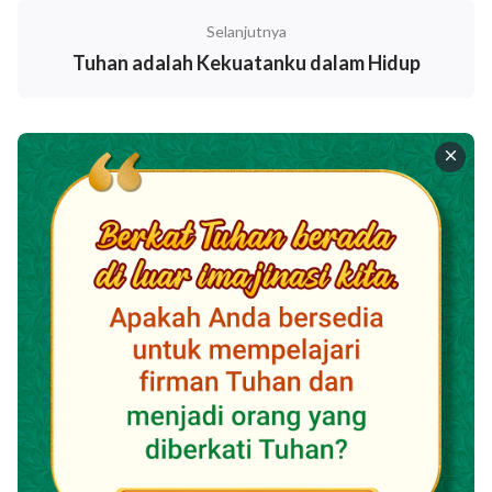
keluar untuk melakukan sesuatu, untuk
Selanjutnya
menyelesaikan doa kita sesegera mungkin, kita hanya
Tuhan adalah Kekuatanku dalam Hidup
mengucapkan beberapa kata dengan setengah hati;
bahkan terkadang ketika kita berlutut dalam doa, hati
kita memikirkan hal lain, dan sebagainya. Semua
perilaku ini menunjukkan bahwa kita tidak benar-
benar menenangkan hati kita di hadapan Tuhan untuk
memiliki persekutuan yang benar dengan Tuhan,
tetapi mengulur waktu dan menipu Tuhan. Ketika kita
berdoa dengan cara ini, bukan saja kita tidak dapat
memperoleh jamahan atau pencerahan Roh Kudus,
tetapi kita akan membuat Tuhan merasa jijik dan
benci. Tuhan Yesus berfirman: "
Tetapi waktunya
akan tiba, sekaranglah waktunya, ketika
penyembah-penyembah benar akan menyembah