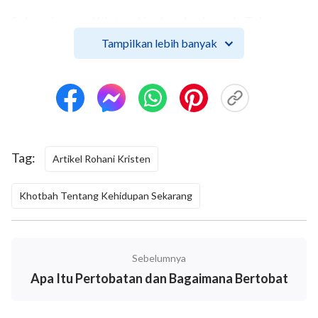
Sebagai orang Kristen, kita berdoa kepada Tuhan
setiap hari, tetapi sebagian besar doa kita mengikuti
Tampilkan lebih banyak
prosedur berikut: Kita tidak benar-benar
menenangkan hati kita di hadapan Tuhan atau
menggunakan hati yang tak terbagi dan jujur ​​untuk
berbicara kepada-Nya dari hati kita, atau membawa
masalah apa pun yang tidak kita pahami atau kesulitan
Tag:
Artikel Rohani Kristen
apa pun yang kita miliki di hadapan Tuhan, untuk
meminta pencerahan dan penerangan-Nya, dan
Khotbah Tentang Kehidupan Sekarang
untuk mendapatkan pemahaman yang lebih banyak
dan baru tentang firman-Nya. Sebaliknya, kita selalu
berlutut di sana hanya untuk menggumamkan apa
Sebelumnya
yang tidak kita maksudkan, mengucapkan kata-kata
Apa Itu Pertobatan dan Bagaimana Bertobat
yang biasa atau berulang-ulang. Kadang-kadang
ketika kita terburu-buru untuk pergi bekerja atau